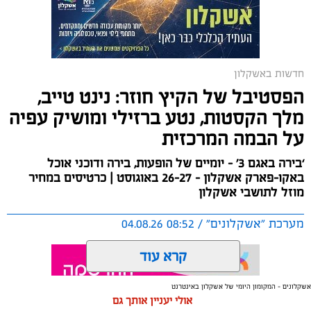
המרינה, הכוללת השקעה בתשתיות, בביטחון, בשירותים
ובפיתוח המקום לטובת ציבור בעלי הסירות.
במהלך הפגישה עודכנו נציגי העוגנים, אולס ירצין ואליסף
חדשות באשקלון
סדון, כי לאחר שלוש שנים שבהן דמי העגינה לא עודכנו,
הפסטיבל של הקיץ חוזר: נינט טייב,
למרות מספר עדכונים שהתקיימו במרינות אחרות, עלייה
מלך הקסטות, נטע ברזילי ומושיק עפיה
בעלויות התפעול ומתוך התחשבות בעוגנים בתקופת
על הבמה המרכזית
המלחמה ואי הוודאות, בוצעו עדכונים מינוריים בתעריפי
העגינה. עוד הודגש כי גם לאחר העדכון תמשיך מרינת
‘בירה באגם 3’ - יומיים של הופעות, בירה ודוכני אוכל
אשקלון להיות המרינה בעלת דמי העגינה ההוגנים בישראל,
באקו-פארק אשקלון - 26-27 באוגוסט | כרטיסים במחיר
כשההכנסות ישמשו להשקעה חוזרת במרינה, בשיפור
מוזל לתושבי אשקלון
התשתיות ובהרחבת השירותים לרווחת בעלי כלי השייט.
מערכת "אשקלונים" / 08:52 04.08.26
קרא עוד
אשקלונים - המקומון היומי של אשקלון באינטרנט
אולי יעניין אותך גם