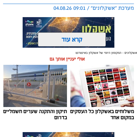
מערכת "אשקלונים" / 09:01 04.08.26
קרא עוד
אשקלונים - המקומון היומי של אשקלון באינטרנט
תגים:
אשקלון
,
מרינה
אולי יעניין אותך גם
החברה הכלכלית הציגה לנציגי בעלי כלי השייט במרינה
תוכנית השקעה מקיפה הכוללת שדרוג התשתיות, חיזוק
מערך האבטחה, הקמת תחנת דלק חדשה ושיפור השירותים.
מנכ"ל החכ"ל: "כל שקל שנגבה מבעלי הסירות חוזר בחזרה
אליהם באמצעות שיפור המרינה והמשך פיתוחה"
משלוחים באשקלון כל העסקים
תיקון והתקנה שערים חשמליים
נציגי העוגנים במרינת אשקלון נפגשו השבוע עם מנכ"ל
במקום אחד
בדרום
החברה הכלכלית לאשקלון, עמית שדה, ומנהל המרינה, גדי
שפריצר, לפגישה שבה הוצגה תוכנית השדרוג המקיפה של