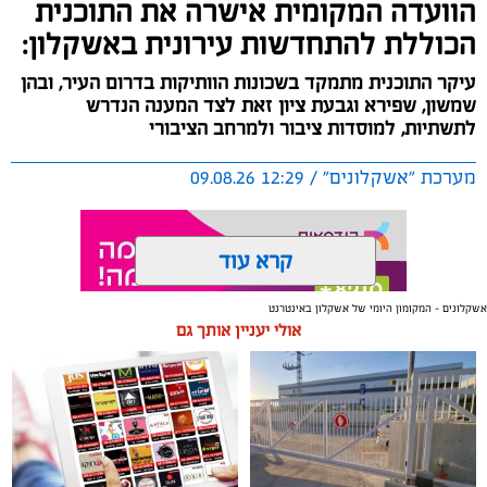
הוועדה המקומית אישרה את התוכנית
הכוללת להתחדשות עירונית באשקלון:
עיקר התוכנית מתמקד בשכונות הוותיקות בדרום העיר, ובהן
שמשון, שפירא וגבעת ציון זאת לצד המענה הנדרש
לתשתיות, למוסדות ציבור ולמרחב הציבורי
מערכת "אשקלונים" / 12:29 09.08.26
קרא עוד
אשקלונים - המקומון היומי של אשקלון באינטרנט
אולי יעניין אותך גם
תגים:
אשקלון
,
התחדשות עירונית
ציון דרך משמעותי בהתחדשות העירונית באשקלון: הוועדה
המקומית לתכנון ולבנייה אשקלון אישרה את התוכנית
הכוללת להתחדשות עירונית בעיר, ובכך נרשם ציון דרך
משמעותי נוסף בקידום ההתחדשות העירונית באשקלון.