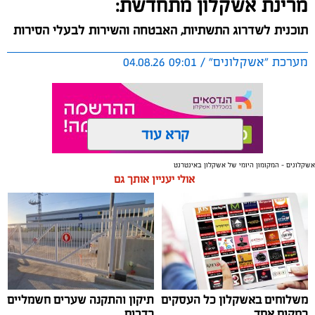
מרינת אשקלון מתחדשת:
תוכנית לשדרוג התשתיות, האבטחה והשירות לבעלי הסירות
מערכת "אשקלונים" / 09:01 04.08.26
קרא עוד
אשקלונים - המקומון היומי של אשקלון באינטרנט
תגים:
אשקלון
,
מרינה
אולי יעניין אותך גם
החברה הכלכלית הציגה לנציגי בעלי כלי השייט במרינה
תוכנית השקעה מקיפה הכוללת שדרוג התשתיות, חיזוק
מערך האבטחה, הקמת תחנת דלק חדשה ושיפור השירותים.
מנכ"ל החכ"ל: "כל שקל שנגבה מבעלי הסירות חוזר בחזרה
אליהם באמצעות שיפור המרינה והמשך פיתוחה"
משלוחים באשקלון כל העסקים
תיקון והתקנה שערים חשמליים
נציגי העוגנים במרינת אשקלון נפגשו השבוע עם מנכ"ל
במקום אחד
בדרום