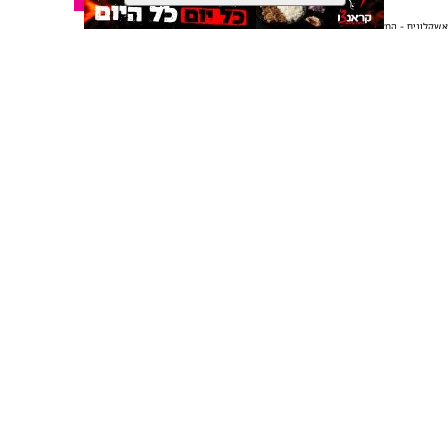
אשקלונים - המקומון היומי של אשקלון באינטרנט
אולי יעניין אותך גם
תגים:
אשקלון
,
אקו פארק
,
פסטיבל באגם
עיריית אשקלון תקיים בסוף חודש אוגוסט את פסטיבל ‘בירה
באגם׳ 3, אירוע המוזיקה והפנאי המרכזי של הקיץ, שיתקיים
בימים רביעי וחמישי, 26-27 באוגוסט 2026, באקו-פארק
אשקלון.
תיקון והתקנה שערים חשמליים
משלוחים באשקלון כל העסקים
בדרום
במקום אחד
לאחר ההצלחה הגדולה של הפסטיבלים הקודמים, צפוי גם
השנה הפסטיבל למשוך אלפי משתתפים, שייהנו מחוויה של
בירה, טעמים ומוזיקה באחד הלוקיישנים היפים בישראל.
המתחם יכלול עשרות דוכני בירה ממבשלות מקומיות
ובינלאומיות, מגוון רחב של דוכני אוכל, מתחמי ישיבה
ואווירה צעירה ותוססת לצד האגם המלאכותי הגדול בישראל.
הפסטיבל יכלול הופעות חיות של אמנים מהשורה הראשונה: