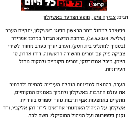
תגים:
צביקה פיק
,
מופע הצדעה באשקלון
פסטיבל למחול וזמר הראשון מסוגו באשקלון, יתקיים הערב
(שלישי, 16.5.2024), ברחבת הדשא הגדול במרכז אפרידר
(בסמוך למתנ"ס בית ווסק). הערב יערך כערב מחווה לשירי
צביקה פיק עם זמרים מהשורה הראשונה, דודו אהרון, סי
היימן, מיכל אמדורסקי, זמרים מקומיים ולהקות מחול
העירוניות.
הערב, בהתאם למדיניות הנהלת העירייה להחיות ולהרחיב
את עולם התרבות באשקלון ולתמוך באמנים המקומיים,
מתקיים באמצעות אגף תרבות נוער וספורט בעיריית
אשקלון. על הניהול האומנותי אחראים לירון דהן אלקבץ, ורד
וקנין סספורטה ועל הניהול המוסיקלי, משה לבר.