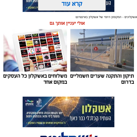
קרא עוד
אשקלונים - המקומון היומי של אשקלון באינטרנט
תגים:
אשקלון
,
מרינה
אולי יעניין אותך גם
החברה הכלכלית הציגה לנציגי בעלי כלי השייט במרינה
תוכנית השקעה מקיפה הכוללת שדרוג התשתיות, חיזוק
מערך האבטחה, הקמת תחנת דלק חדשה ושיפור השירותים.
מנכ"ל החכ"ל: "כל שקל שנגבה מבעלי הסירות חוזר בחזרה
אליהם באמצעות שיפור המרינה והמשך פיתוחה"
תיקון והתקנה שערים חשמליים
משלוחים באשקלון כל העסקים
נציגי העוגנים במרינת אשקלון נפגשו השבוע עם מנכ"ל
בדרום
במקום אחד
החברה הכלכלית לאשקלון, עמית שדה, ומנהל המרינה, גדי
שפריצר, לפגישה שבה הוצגה תוכנית השדרוג המקיפה של
המרינה, הכוללת השקעה בתשתיות, בביטחון, בשירותים
ובפיתוח המקום לטובת ציבור בעלי הסירות.
במהלך הפגישה עודכנו נציגי העוגנים, אולס ירצין ואליסף
סדון, כי לאחר שלוש שנים שבהן דמי העגינה לא עודכנו,