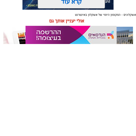
קרא עוד
אשקלונים - המקומון היומי של אשקלון באינטרנט
תגים:
אשקלון
,
מרינה
אולי יעניין אותך גם
החברה הכלכלית הציגה לנציגי בעלי כלי השייט במרינה
תוכנית השקעה מקיפה הכוללת שדרוג התשתיות, חיזוק
מערך האבטחה, הקמת תחנת דלק חדשה ושיפור השירותים.
מנכ"ל החכ"ל: "כל שקל שנגבה מבעלי הסירות חוזר בחזרה
אליהם באמצעות שיפור המרינה והמשך פיתוחה"
תיקון והתקנה שערים חשמליים
משלוחים באשקלון כל העסקים
נציגי העוגנים במרינת אשקלון נפגשו השבוע עם מנכ"ל
בדרום
במקום אחד
החברה הכלכלית לאשקלון, עמית שדה, ומנהל המרינה, גדי
שפריצר, לפגישה שבה הוצגה תוכנית השדרוג המקיפה של
המרינה, הכוללת השקעה בתשתיות, בביטחון, בשירותים
ובפיתוח המקום לטובת ציבור בעלי הסירות.
במהלך הפגישה עודכנו נציגי העוגנים, אולס ירצין ואליסף
סדון, כי לאחר שלוש שנים שבהן דמי העגינה לא עודכנו,