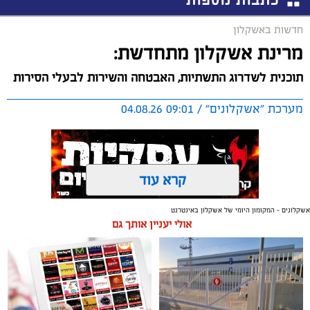
חדשות באשקלון
מרינת אשקלון מתחדשת:
תוכנית לשדרוג התשתיות, האבטחה והשירות לבעלי הסירות
מערכת "אשקלונים" / 09:01 04.08.26
קרא עוד
אשקלונים - המקומון היומי של אשקלון באינטרנט
תגים:
אשקלון
,
מרינה
אולי יעניין אותך גם
החברה הכלכלית הציגה לנציגי בעלי כלי השייט במרינה
תוכנית השקעה מקיפה הכוללת שדרוג התשתיות, חיזוק
מערך האבטחה, הקמת תחנת דלק חדשה ושיפור השירותים.
מנכ"ל החכ"ל: "כל שקל שנגבה מבעלי הסירות חוזר בחזרה