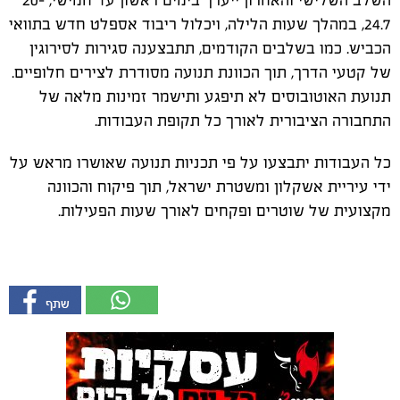
השלב השלישי והאחרון ייערך בימים ראשון עד חמישי, 20-
24.7, במהלך שעות הלילה, ויכלול ריבוד אספלט חדש בתוואי
הכביש. כמו בשלבים הקודמים, תתבצענה סגירות לסירוגין
של קטעי הדרך, תוך הכוונת תנועה מסודרת לצירים חלופיים.
תנועת האוטובוסים לא תיפגע ותישמר זמינות מלאה של
התחבורה הציבורית לאורך כל תקופת העבודות.
כל העבודות יתבצעו על פי תכניות תנועה שאושרו מראש על
ידי עיריית אשקלון ומשטרת ישראל, תוך פיקוח והכוונה
מקצועית של שוטרים ופקחים לאורך שעות הפעילות.