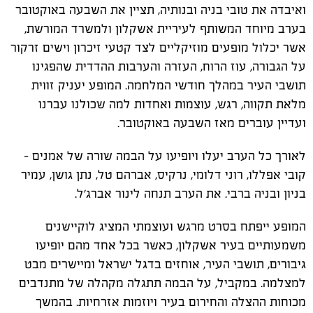
ואיבדה את טובי בניה ובנותיה, תציין את השבעה באוקטובר
בערב מיוחד המשותף לעיריית אשקלון ולמשרד המורשת,
אשר יכלול מופעים מוזיקליים לצד קטעי זיכרון וישים זרקור
על הגבורה, עוז הרוח, העזרה והערבות ההדדית שהפגינו
תושבי העיר במהלך חודשי המלחמה. המופע יעניק זווית
מלאת תקווה, רגש, עוצמות ואחדות למה שכולנו עברנו
ועדיין עוברים מאז השבעה באוקטובר.
לאורך כל הערב יעלו ויופיעו על הבמה שורה של אמנים –
קובי אפללו, רוני דלומי, נרקיס, אברהם טל, נתן גושן, עמיר
בניון ובניה ברבי. את הערב תנחה לינור אברג'ל.
המופע ייפתח בסרט מרגש ועוצמתי המציג לוקיישנים
משמעותיים בעיר אשקלון, כאשר בכל אחד מהם יופיעו
גיבורים, תושבי העיר, אוחזים בדגל ישראל ומיישרים מבט
למצלמה. במקביל, על הבמה תתגלה מקהלה של מתנדבים
מכוחות ההצלה והחירום בעיר ויוזמות אזרחיות. בהמשך