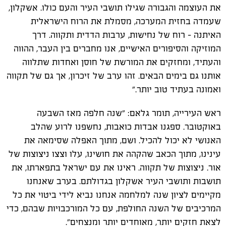
את העוצמה והגבורה שגילו תושבי העיר והעם כולו. אשקלון,
שעמדה בחזית המערכה, מסמלת את הרוח הישראלית
האיתנה - רוח של נחישות, ערבות הדדית ותקווה. דרך
המוזיקה והסיפורים האישיים, אנו מחברים בין העבר, ההווה
והעתיד, ומחזקים את המורשת של חוסן ואחדות שתלווה
אותנו גם בימים הבאים. זהו ערב של זיכרון, אך גם של תקווה
ואמונה בעתיד טוב יותר."
ראש העירייה, תומר גלאם: "שנה חלפה מאז השבעה
באוקטובר. ספגנו אבדות כואבות, נחשפנו לרוע שהלב
האנושי לא יכול להכיל. ושם, מתוך האפלה שסימאה את
עינינו, מתוך הכאב שהקהה את חושינו, עלו וצצו ניצוצות של
אור. ניצוצות של תקווה. ראינו את עם ישראל בתפארתו, את
תושבות ותושבי העיר אשקלון בגדולתם. בערב שאנחנו
מקיימים לציון שנה למלחמה אנחנו נביא לידי ביטוי את כל
המרכיבים של השנה החולפת, עם כל המורכבויות שבהם, כדי
לצאת חזקים יותר, מאוחדים יותר ומנצחים".