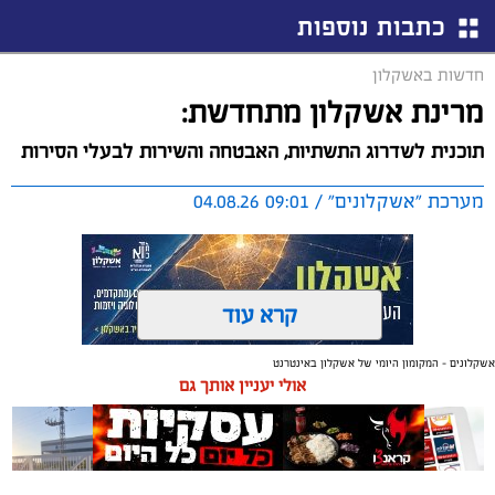
כתבות נוספות
חדשות באשקלון
מרינת אשקלון מתחדשת:
תוכנית לשדרוג התשתיות, האבטחה והשירות לבעלי הסירות
מערכת "אשקלונים" / 09:01 04.08.26
קרא עוד
אשקלונים - המקומון היומי של אשקלון באינטרנט
תגים:
אשקלון
,
מרינה
אולי יעניין אותך גם
החברה הכלכלית הציגה לנציגי בעלי כלי השייט במרינה
תוכנית השקעה מקיפה הכוללת שדרוג התשתיות, חיזוק
מערך האבטחה, הקמת תחנת דלק חדשה ושיפור השירותים.