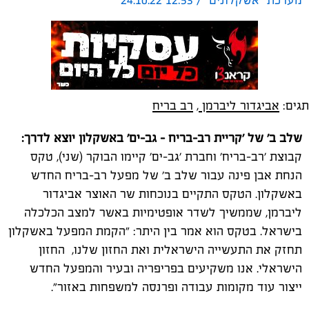
מערכת "אשקלונים" / 12:53 24.10.22
תגים:
אביגדור ליברמן
,
רב בריח
שלב ב' של 'קריית רב-בריח - גב-ים' באשקלון יוצא לדרך:
קבוצת 'רב-בריח' וחברת 'גב-ים' קיימו הבוקר (שני), טקס
הנחת אבן פינה עבור שלב ב' של מפעל רב-בריח החדש
באשקלון. הטקס התקיים בנוכחות שר האוצר אביגדור
ליברמן, שממשיך לשדר אופטימיות באשר למצב הכלכלה
בישראל. בטקס הוא אמר בין היתר: "הקמת המפעל באשקלון
תחזק את התעשייה הישראלית ואת החזון שלנו, החזון
הישראלי. אנו משקיעים בפריפריה ובעיר והמפעל החדש
ייצור עוד מקומות עבודה ופרנסה למשפחות באזור".