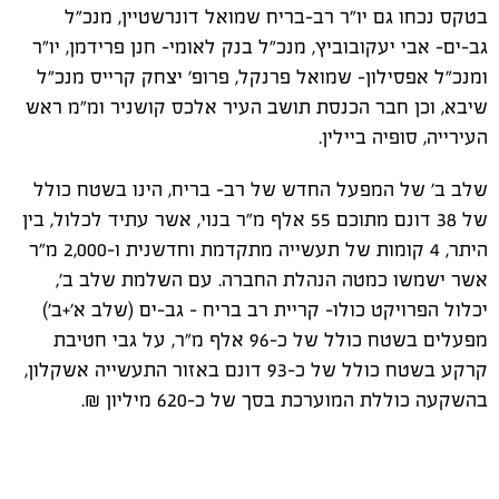
בטקס נכחו גם יו"ר רב-בריח שמואל דונרשטיין, מנכ"ל
גב-ים- אבי יעקובוביץ, מנכ"ל בנק לאומי- חנן פרידמן, יו"ר
ומנכ"ל אפסילון- שמואל פרנקל, פרופ' יצחק קרייס מנכ"ל
שיבא, וכן חבר הכנסת תושב העיר אלכס קושניר ומ"מ ראש
העירייה, סופיה ביילין.
שלב ב' של המפעל החדש של רב- בריח, הינו בשטח כולל
של 38 דונם מתוכם 55 אלף מ"ר בנוי, אשר עתיד לכלול, בין
היתר, 4 קומות של תעשייה מתקדמת וחדשנית ו-2,000 מ"ר
אשר ישמשו כמטה הנהלת החברה. עם השלמת שלב ב',
יכלול הפרויקט כולו- קריית רב בריח - גב-ים (שלב א'+ב')
מפעלים בשטח כולל של כ-96 אלף מ"ר, על גבי חטיבת
קרקע בשטח כולל של כ-93 דונם באזור התעשייה אשקלון,
בהשקעה כוללת המוערכת בסך של כ-620 מיליון ₪.