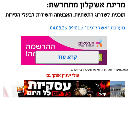
מרינת אשקלון מתחדשת:
תוכנית לשדרוג התשתיות, האבטחה והשירות לבעלי הסירות
מערכת "אשקלונים" / 09:01 04.08.26
קרא עוד
אשקלונים - המקומון היומי של אשקלון באינטרנט
תגים:
אשקלון
,
מרינה
אולי יעניין אותך גם
החברה הכלכלית הציגה לנציגי בעלי כלי השייט במרינה
תוכנית השקעה מקיפה הכוללת שדרוג התשתיות, חיזוק
מערך האבטחה, הקמת תחנת דלק חדשה ושיפור השירותים.
מנכ"ל החכ"ל: "כל שקל שנגבה מבעלי הסירות חוזר בחזרה
אליהם באמצעות שיפור המרינה והמשך פיתוחה"
תיקון והתקנה שערים חשמליים
משלוחים באשקלון כל העסקים