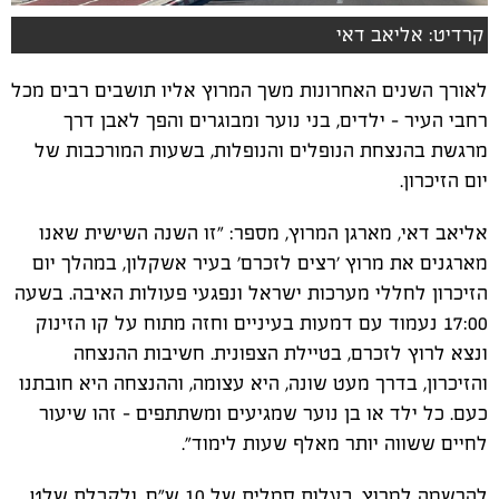
קרדיט: אליאב דאי
לאורך השנים האחרונות משך המרוץ אליו תושבים רבים מכל
רחבי העיר - ילדים, בני נוער ומבוגרים והפך לאבן דרך
מרגשת בהנצחת הנופלים והנופלות, בשעות המורכבות של
יום הזיכרון.
אליאב דאי, מארגן המרוץ, מספר: "זו השנה השישית שאנו
מארגנים את מרוץ 'רצים לזכרם' בעיר אשקלון, במהלך יום
הזיכרון לחללי מערכות ישראל ונפגעי פעולות האיבה. בשעה
17:00 נעמוד עם דמעות בעיניים וחזה מתוח על קו הזינוק
ונצא לרוץ לזכרם, בטיילת הצפונית. חשיבות ההנצחה
והזיכרון, בדרך מעט שונה, היא עצומה, וההנצחה היא חובתנו
כעם. כל ילד או בן נוער שמגיעים ומשתתפים - זהו שיעור
לחיים ששווה יותר מאלף שעות לימוד".
להרשמה למרוץ, בעלות סמלית של 10 ש"ח, ולקבלת שלט