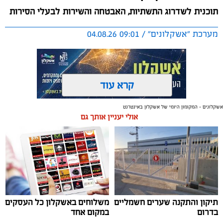
תוכנית לשדרוג התשתיות, האבטחה והשירות לבעלי הסירות
מערכת "אשקלונים" / 09:01 04.08.26
קרא עוד
אשקלונים - המקומון היומי של אשקלון באינטרנט
תגים:
אשקלון
,
מרינה
אולי יעניין אותך גם
החברה הכלכלית הציגה לנציגי בעלי כלי השייט במרינה
תוכנית השקעה מקיפה הכוללת שדרוג התשתיות, חיזוק
מערך האבטחה, הקמת תחנת דלק חדשה ושיפור השירותים.
מנכ"ל החכ"ל: "כל שקל שנגבה מבעלי הסירות חוזר בחזרה
אליהם באמצעות שיפור המרינה והמשך פיתוחה"
תיקון והתקנה שערים חשמליים
משלוחים באשקלון כל העסקים
נציגי העוגנים במרינת אשקלון נפגשו השבוע עם מנכ"ל
בדרום
במקום אחד