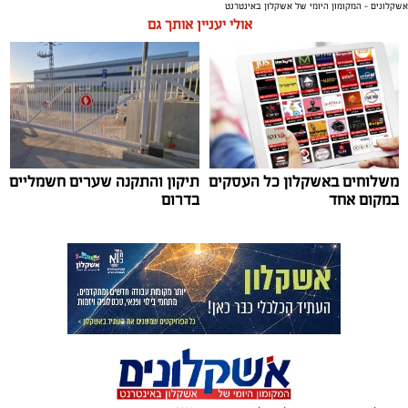
אשקלונים - המקומון היומי של אשקלון באינטרנט
אולי יעניין אותך גם
תגים:
אשקלון
,
אקו פארק
,
פסטיבל באגם
עיריית אשקלון תקיים בסוף חודש אוגוסט את פסטיבל ‘בירה
באגם׳ 3, אירוע המוזיקה והפנאי המרכזי של הקיץ, שיתקיים
בימים רביעי וחמישי, 26-27 באוגוסט 2026, באקו-פארק
אשקלון.
משלוחים באשקלון כל העסקים
תיקון והתקנה שערים חשמליים
במקום אחד
בדרום
לאחר ההצלחה הגדולה של הפסטיבלים הקודמים, צפוי גם
השנה הפסטיבל למשוך אלפי משתתפים, שייהנו מחוויה של
בירה, טעמים ומוזיקה באחד הלוקיישנים היפים בישראל.
המתחם יכלול עשרות דוכני בירה ממבשלות מקומיות
ובינלאומיות, מגוון רחב של דוכני אוכל, מתחמי ישיבה
ואווירה צעירה ותוססת לצד האגם המלאכותי הגדול בישראל.
הפסטיבל יכלול הופעות חיות של אמנים מהשורה הראשונה: