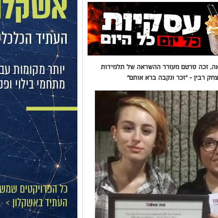
אה, זכה סרטם מעורר ההשראה של תלמידות
חק רבין – "זכר ונקבה ברא אותם"