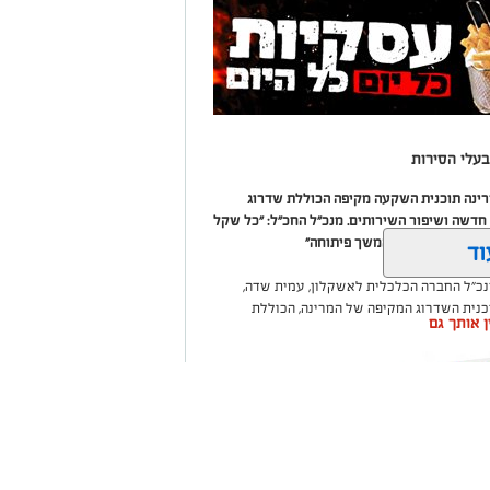
עלי הסירות
מרינה תוכנית השקעה מקיפה הכוללת שדרוג
דשה ושיפור השירותים. מנכ"ל החכ"ל: "כל שקל
 שיפור המרינה והמשך פיתוחה"
וד
נכ"ל החברה הכלכלית לאשקלון, עמית שדה,
וכנית השדרוג המקיפה של המרינה, הכוללת
ין אותך גם
ום לטובת ציבור בעלי הסירות.
ואליסף סדון, כי לאחר שלוש שנים שבהן דמי
 במרינות אחרות, עלייה בעלויות התפעול ומתוך
צעו עדכונים מינוריים בתעריפי העגינה. עוד
היות המרינה בעלת דמי העגינה ההוגנים
נה, בשיפור התשתיות ובהרחבת השירותים
שקלון כל