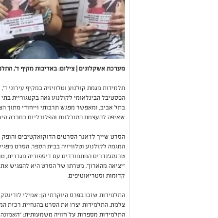
מערכת אשקלונים | צילום: באדיבות מקיף ד', התלמ
תלמידות מגמת קולנוע וטלוויזיה במקיף עירוני ד
הפסטיבל הבינלאומי לקולנוע גאה בקטגוריית בתי 
בתל אביב, ומאפשר מפגש תרבותי וייחודי מתוך הצ
שאיפה להעצמת הסובלנות והפלורליזם בחברה הישר
הסרט שייך לז'אנר הסרטים הדוקואקטיבים והופק 
המגמה לקולנוע וטלוויזיה בבית הספר. הסרט מפגי
טרנסג'נדרים המתמודדים עם דיספוריה מגדרית, טר
"יציאה מהארון". מטרתו של הסרט היא להפגיש את ה
קדומות וסטריאוטיפים.
התלמידות שזכו בפרס היוקרתי הן: אמילי לודינסקי-
צלמת. התלמידות יצרו את הסרט בהנחיית רכזת המגמ
התלמידות מספרות על חוויה משמעותית: "האמונה