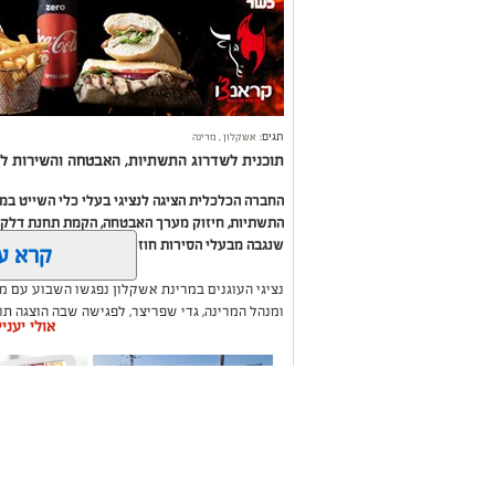
תגים:
אשקלון
,
מרינה
תוכנית לשדרוג התשתיות, האבטחה והשירות לב
החברה הכלכלית הציגה לנציגי בעלי כלי השייט ב
התשתיות, חיזוק מערך האבטחה, הקמת תחנת דלק ח
שנגבה מבעלי הסירות חוזר בחזרה אליהם באמצעות
קרא ע
נציגי העוגנים במרינת אשקלון נפגשו השבוע עם מ
ומנהל המרינה, גדי שפריצר, לפגישה שבה הוצגה ת
אולי יעני
השקעה בתשתיות, בביטחון, בשירותים ובפיתוח המק
במהלך הפגישה עודכנו נציגי העוגנים, אולס ירצין 
העגינה לא עודכנו, למרות מספר עדכונים שהתקיימו
התחשבות בעוגנים בתקופת המלחמה ואי הוודאות, בו
הודגש כי גם לאחר העדכון תמשיך מרינת אשקלון ל
בישראל, כשההכנסות ישמשו להשקעה חוזרת במרי
לרווחת בעלי כלי השייט.
תיקון והתקנה שערים
משלוחים בא