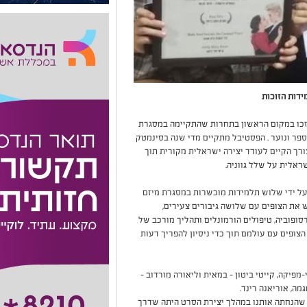
ידות הזוכות
', זכו במקום הראשון בתחרות שהתקיימה במסגרת
ספר ונוער . הפסטיבל מתקיים מדי שנה בסינמטק
ורך הקיים לעודד יצירה ישראלית מקורית תוך
אלית על שלל גווניה.
על ידי שלוש תלמידות מוכשרות במסגרת מיזם
ש את הצופים עם שלושה גיבורים צעירים,
סופוביה, טיפולים הורמונלים ותהליך מורכב של
צופים עם עולמם תוך כדי ניסיון להפריך דעות
מפיקה, קייטי ביטון – במאית וליאורה מורדוב –
ה, אוריאנה רינד.
 שהנחתה אותנו במהלך יצירת הסרט היתה שדרך