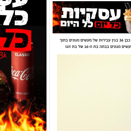
כתב אישום הוגש היום (שני) נגד תושב אשקלון כבן 36 בגין עבירות של מעשים מגונים בתוך
ים בבתה בת ה-16 של בת זוגו