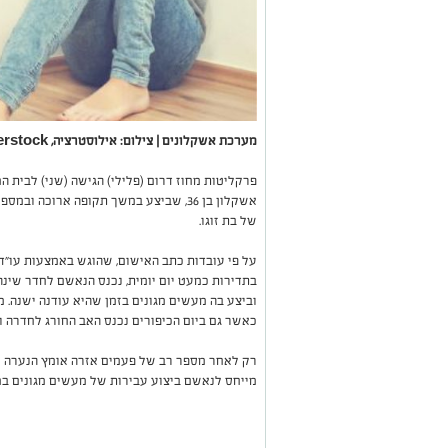
מערכת אשקלונים | צילום: אילוסטרציה, shutterstock
פרקליטות מחוז דרום (פלילי) הגישה (שני) לבית 
של בת זוגו.
על פי עובדות כתב האישום, שהוגש באמצעות עו"ד מ
בתדירות כמעט יום יומית, נכנס הנאשם לחדר שינה
וביצע בה מעשים מגונים בזמן שהיא עודנה ישנה. מ
כאשר גם ביום הכיפורים נכנס האב החורג לחדרה ו
רק לאחר מספר רב של פעמים אזרה אומץ הנערה ו
מייחס לנאשם ביצוע עבירות של מעשים מגונים ב