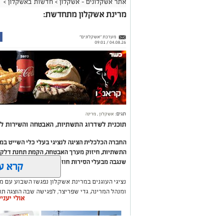
אתר אשקלונים - אשקלון
>
חדשות באשקלון
>
מרינת אשקלון מתחדשת:
מערכת "אשקלונים"
04.08.26 / 09:01
תגים:
אשקלון
,
מרינה
תוכנית לשדרוג התשתיות, האבטחה והשירות לב
החברה הכלכלית הציגה לנציגי בעלי כלי השייט ב
התשתיות, חיזוק מערך האבטחה, הקמת תחנת דלק ח
שנגבה מבעלי הסירות חוזר בחזרה אליהם באמצעות
קרא ע
נציגי העוגנים במרינת אשקלון נפגשו השבוע עם מ
ומנהל המרינה, גדי שפריצר, לפגישה שבה הוצגה ת
אולי יעני
השקעה בתשתיות, בביטחון, בשירותים ובפיתוח המק