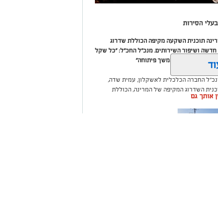
עלי הסירות
מרינה תוכנית השקעה מקיפה הכוללת שדרוג
דשה ושיפור השירותים. מנכ"ל החכ"ל: "כל שקל
 שיפור המרינה והמשך פיתוחה"
וד
נכ"ל החברה הכלכלית לאשקלון, עמית שדה,
וכנית השדרוג המקיפה של המרינה, הכוללת
ין אותך גם
ום לטובת ציבור בעלי הסירות.
ואליסף סדון, כי לאחר שלוש שנים שבהן דמי
 במרינות אחרות, עלייה בעלויות התפעול ומתוך
צעו עדכונים מינוריים בתעריפי העגינה. עוד
היות המרינה בעלת דמי העגינה ההוגנים
נה, בשיפור התשתיות ובהרחבת השירותים
ה שערים
רום