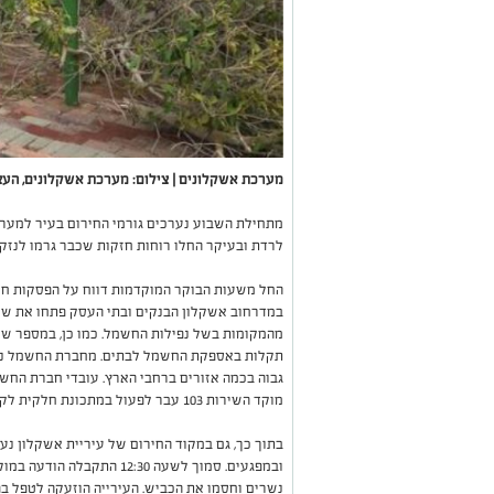
מערכת אשקלונים | צילום: מערכת אשקלונים, העצ
מתחילת השבוע נערכים גורמי החירום בעיר למערכת
לרדת ובעיקר החלו רוחות חזקות שכבר גרמו לנזקי
החל משעות הבוקר המוקדמות דווח על הפסקות חשמ
במדרחוב אשקלון הבנקים ובתי העסק פתחו את שער
מהמקומות בשל נפילות החשמל. כמו כן, במספר שכו
תקלות באספקת החשמל לבתים. מחברת החשמל נמסר
גבוה בכמה אזורים ברחבי הארץ. עובדי חברת החשמ
מוקד השירות 103 עבר לפעול במתכונת חלקית לקבלת דיווחים על תקלות ומפגעים בלבד".
בתוך כך, גם במקוד החירום של עיריית אשקלון נע
ובמפגעים. סמוך לשעה 12:30 
נשרים וחסמו את הכביש. העירייה הוזעקה לטפל בפ