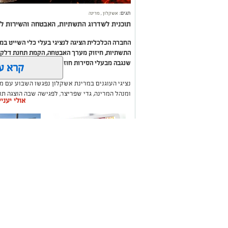
תגים:
אשקלון
,
מרינה
תוכנית לשדרוג התשתיות, האבטחה והשירות לב
החברה הכלכלית הציגה לנציגי בעלי כלי השייט ב
התשתיות, חיזוק מערך האבטחה, הקמת תחנת דלק ח
שנגבה מבעלי הסירות חוזר בחזרה אליהם באמצעות
קרא ע
נציגי העוגנים במרינת אשקלון נפגשו השבוע עם מ
ומנהל המרינה, גדי שפריצר, לפגישה שבה הוצגה ת
אולי יעני
השקעה בתשתיות, בביטחון, בשירותים ובפיתוח המק
במהלך הפגישה עודכנו נציגי העוגנים, אולס ירצין 
העגינה לא עודכנו, למרות מספר עדכונים שהתקיימו
התחשבות בעוגנים בתקופת המלחמה ואי הוודאות, בו
הודגש כי גם לאחר העדכון תמשיך מרינת אשקלון ל
בישראל, כשההכנסות ישמשו להשקעה חוזרת במרי
לרווחת בעלי כלי השייט.
משלוחים באשקלון כל
תיקון והתקנ
העסקים במקום אחד
חשמליים בד