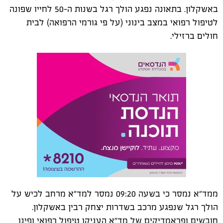
באשקלון. בתאונה נפגע הולך רגל בשנות ה-50 לחייו שפונה
לטיפול רפואי במצב בינוני (על פי גורמי הרפואה) לבית
חולים ברזילי.
ממד"א נמסר כי בשעה 09:20 נמסר למד"א מרחב לכיש על
הולך רגל שנפגע מרכב בשדרות יצחק רבין באשקלון.
חובשים ופראמדיקים של מד"א העניקו טיפול רפואי ופינו