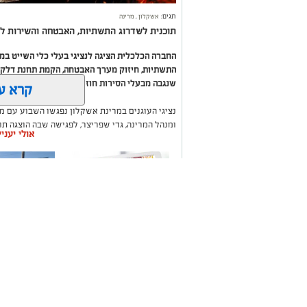
תגים:
אשקלון
,
מרינה
תוכנית לשדרוג התשתיות, האבטחה והשירות לב
החברה הכלכלית הציגה לנציגי בעלי כלי השייט ב
התשתיות, חיזוק מערך האבטחה, הקמת תחנת דלק ח
שנגבה מבעלי הסירות חוזר בחזרה אליהם באמצעות
קרא ע
נציגי העוגנים במרינת אשקלון נפגשו השבוע עם מ
ומנהל המרינה, גדי שפריצר, לפגישה שבה הוצגה ת
אולי יעני
השקעה בתשתיות, בביטחון, בשירותים ובפיתוח המק
במהלך הפגישה עודכנו נציגי העוגנים, אולס ירצין 
העגינה לא עודכנו, למרות מספר עדכונים שהתקיימו
התחשבות בעוגנים בתקופת המלחמה ואי הוודאות, בו
הודגש כי גם לאחר העדכון תמשיך מרינת אשקלון ל
בישראל, כשההכנסות ישמשו להשקעה חוזרת במרי
לרווחת בעלי כלי השייט.
משלוחים באשקלון כל
תיקון והתקנ
העסקים במקום אחד
חשמליים בד