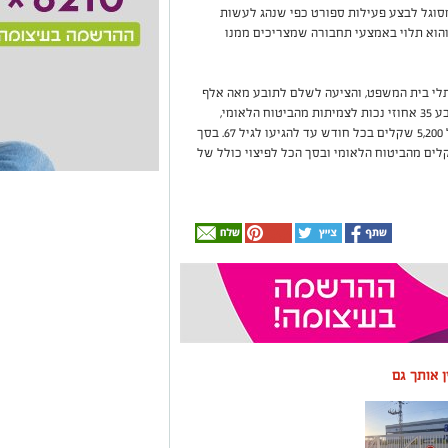
מסוגל לבצע פעילות ספורט כפי שנהג לעשות
 והוא תלוי באמצעי תחבורה שמצריכים ממנו
תלי בית המשפט, והציעה לשלם לתובע מאה אלף
שקלים במסגרת הסכם פשרה. במקביל, נקבעו לתובע 35 אחוזי נכות לצמיתות מהביטוח הלאומי,
ומענק בסך 44 אלף שקלים, ובנוסף יקבל קצבה של 5,200 שקלים בכל חודש עד להגיעו לגיל 67. בסך
ר לשני מיליון שקלים ו-184 אלף שקלים מהביטוח הלאומי ובסך הכל לפיצוי כולל של
ין אותך גם