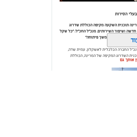
עלי הסירות
מרינה תוכנית השקעה מקיפה הכוללת שדרוג
דשה ושיפור השירותים. מנכ"ל החכ"ל: "כל שקל
 שיפור המרינה והמשך פיתוחה"
וד
נכ"ל החברה הכלכלית לאשקלון, עמית שדה,
וכנית השדרוג המקיפה של המרינה, הכוללת
ין אותך גם
ום לטובת ציבור בעלי הסירות.
ואליסף סדון, כי לאחר שלוש שנים שבהן דמי
 במרינות אחרות, עלייה בעלויות התפעול ומתוך
צעו עדכונים מינוריים בתעריפי העגינה. עוד
היות המרינה בעלת דמי העגינה ההוגנים
נה, בשיפור התשתיות ובהרחבת השירותים
ה שערים
רום