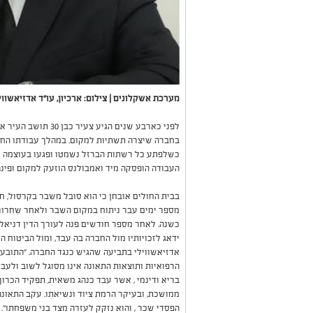
מערכת אשקלונים | צילום: ארכיון, עו"ד אדזיאשווי
לפני כארבע שנים הגי
בחברה שיצרה תשתיות למקום. במהלך עבודתו החל
כשלפתע כל רשתות הברזל נשמטו ופגעו בעוצמה ר
העבודה הופסקה מיד ואמבולנס הוזעק למקום ופינה
בבית החולים אובחן כי הוא סובל משבר בקרסול, 
מספר ימים עבר ניתוח במקום השבר ולאחר שחרו
כשנה. לאחר מספר חודשים פנה לעורך הדין דניאל א
ידאג לזכויותיו מול החברה בה עבד, ומול הביטוח הל
אדזיאשווילי בתביעה שהגיש כנגד החברה. "התובע
הרפואיות ותוצאות התאונה אינו מסוגל לשוב ולעב
בריא ודינמי , אשר עבד כנהג משאית, תפקיד הכרוך
ממושכת, ובעיקר הרמת ציוד ונשיאתו. עקב התאונה 
הפסדי שכר , והוא נזקק לעזרה מצד בני משפחתו". ע