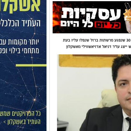
למעלה משני מיליון שקלים לתושב אשקלון כבן 30 שנפגע מרשתות ברזל שנפלו עליו בעת
יצג עו"ד דניאל אדזיאשווילי מאשקלון