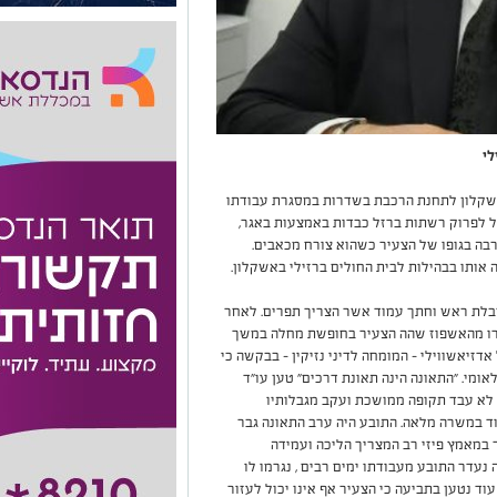
לי
ע צעיר כבן 30 תושב העיר אשקלון לתחנת הרכבת בשדרות במסגרת עבודתו
 לפרוק רשתות ברזל כבדות באמצעות באגר,
בה בגופו של הצעיר כשהוא צורח מכאבים.
 אותו בבהילות לבית החולים ברזילי באשקלון.
חבלת ראש וחתך עמוד אשר הצריך תפרים. לאחר
רו מהאשפוז שהה הצעיר בחופשת מחלה במשך
דזיאשווילי – המומחה לדיני נזיקין - בבקשה כי
אומי. "התאונה הינה תאונת דרכים" טען עו"ד
 לא עבד תקופה ממושכת ועקב מגבלותיו
וד במשרה מלאה. התובע היה ערב התאונה גבר
 במאמץ פיזי רב המצריך הליכה ועמידה
נעדר התובע מעבודתו ימים רבים , נגרמו לו
וד נטען בתביעה כי הצעיר אף אינו יכול לעזור