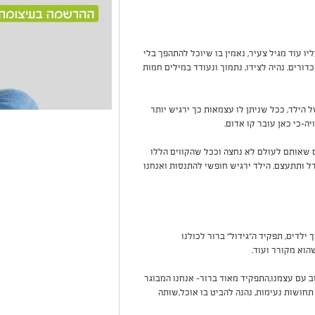
יו עוד מגיל צעיר, נאמין בו שיוכל להתהפך בלי
ורים. נהיה לצידו, נתמוך ונעודד במילים חמות
 הילד, ככל שניתן לו עצמאות כך ירגיש יותר
יה-כי כאן עובר קו אדום.
ים שאותם לעולם לא נחצה וככל שהקווים הללו
גדל ותתעצם. הילד ירגיש חופשי להתנסות ואנחנו
 ילדים, תפקיד ה"גידול" ברור לכולנו
הוא מקורר ועוד.
ב עם עצמנו,התפקיד מאוד ברור- אנחנו המבוגר
תחושות נעימות, נהנה להביט בו אוכל,שותה