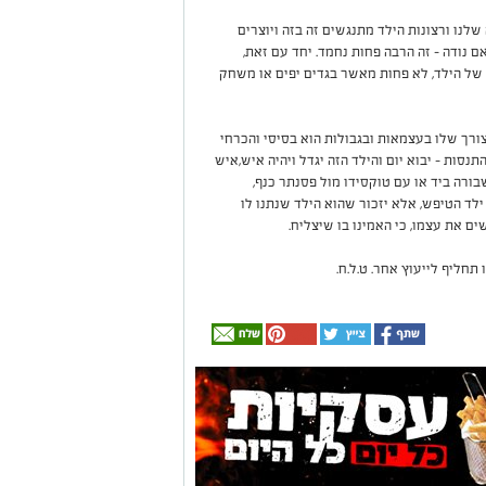
לנו ורצונות הילד מתנגשים זה בזה ויוצרים
ם נודה – זה הרבה פחות נחמד. יחד עם זאת,
 של הילד, לא פחות מאשר בגדים יפים או משחק
ורך שלו בעצמאות ובגבולות הוא בסיסי והכרחי
נסות – יבוא יום והילד הזה יגדל ויהיה איש,איש
בורה ביד או עם טוקסידו מול פסנתר כנף,
ילד הטיפש, אלא יזכור שהוא הילד שנתנו לו
ם את עצמו, כי האמינו בו שיצליח.
 תחליף לייעוץ אחר. ט.ל.ח.