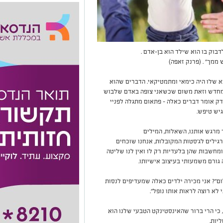
לדבוק בו הוא שילד הוא בן-אדם
.
ש ממך
. "
(פרנק זאפה)
בא שלו היה כימאי ומתמטיקאי. הדברים שהוא
 מחדש וזאת משום שכשאני צופה באדם שלבוש
דק אומר דברים כאלה – פתאום מתגלה לפניי
יש טיפש.
 מרגש אותנו, השאלות, המילים
רגילים לג'סטות המקובלות, אנחנו שוכחים
ומחשבות שהן בלעדיות רק לו ואין לנו שליטה
גורם משמעותי בעיצוב אישיותו.
"? אני מכירה ילדים כאלה שמעדיפים לנסות
לא רוצה לראות אותו נופל".
 כי הרי ברור שהאינסטינקט הטבעי שלנו הוא
יות.