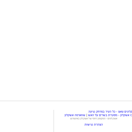
ונים טאצ - כל העיר במרחק נגיעה
ו אשקלון - מסעדת בשרים על האש
|
שווארמה אשקלון
אשקלונים - המקומון היומי של אשקלון באינטרנט
הצהרת נגישות