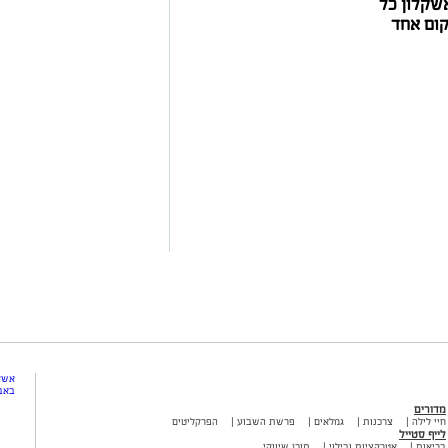
שקלון כל
ום אחד
אשקל
באב
מדורים
חיי לילה
צרכנות
גמלאים
פרשת השבוע
הפרקליטים
לייף סטייל
בריאות
אטרקציות ובילוי
תוכן שיווקי