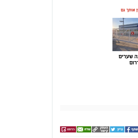
ין אותך גם
ה שערים
רום