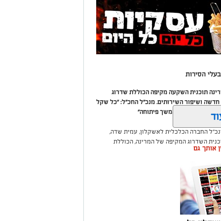
עלי הסירות
מרינה תוכנית השקעה מקיפה הכוללת שדרוג
דשה ושיפור השירותים. מנכ"ל החכ"ל: "כל שקל
 שיפור המרינה והמשך פיתוחה"
וד
נכ"ל החברה הכלכלית לאשקלון, עמית שדה,
וכנית השדרוג המקיפה של המרינה, הכוללת
ין אותך גם
ום לטובת ציבור בעלי הסירות.
ואליסף סדון, כי לאחר שלוש שנים שבהן דמי
 במרינות אחרות, עלייה בעלויות התפעול ומתוך
צעו עדכונים מינוריים בתעריפי העגינה. עוד
היות המרינה בעלת דמי העגינה ההוגנים
נה, בשיפור התשתיות ובהרחבת השירותים