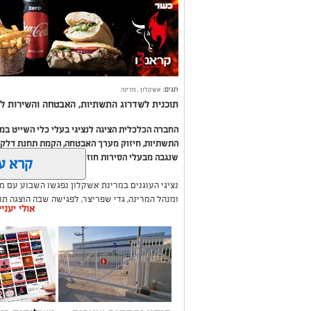
תגים:
אשקלון
,
מרינה
תוכנית לשדרוג התשתיות, האבטחה והשירות לב
החברה הכלכלית הציגה לנציגי בעלי כלי השייט ב
התשתיות, חיזוק מערך האבטחה, הקמת תחנת דלק ח
שנגבה מבעלי הסירות חוזר בחזרה אליהם באמצעות
קרא ע
נציגי העוגנים במרינת אשקלון נפגשו השבוע עם מ
ומנהל המרינה, גדי שפריצר, לפגישה שבה הוצגה ת
אולי יעני
השקעה בתשתיות, בביטחון, בשירותים ובפיתוח המק
במהלך הפגישה עודכנו נציגי העוגנים, אולס ירצין 
העגינה לא עודכנו, למרות מספר עדכונים שהתקיימו
התחשבות בעוגנים בתקופת המלחמה ואי הוודאות, בו
הודגש כי גם לאחר העדכון תמשיך מרינת אשקלון ל
בישראל, כשההכנסות ישמשו להשקעה חוזרת במרי
לרווחת בעלי כלי השייט.