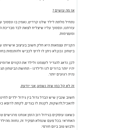
אז מה עושים ?
נתחיל מלתת לילד שלנו קרדיט, נאמין בו ונסמוך על
עזרתנו, ונסמוך עליו שיצליח לצאת לבד מבריכת הכד
ומעצימות.
הקניית עצמאות היא חלק חשוב בעיצוב אישיותו של
ביטחון. נכון,לא ניתן לו לרוץ לכביש ולהתנסות בחוו
לכן, נדאג להגדיר לעצמנו ולילד את הקווים אדומ
יהיו יותר ברורים לנו ולילדנו – תחושת הביטחון ת
נהיה רגועים יותר.
זה לא קל כמו שזה נשמע, אני יודעת.
חשוב שנבין שיש הבדל גדול בין גידול ילדים לחינוך
להאכיל,להשקות, לקנות לו בגדים, לקחת לרופא כש
כשאנו עוסקים בגידול רוב הזמן אנחנו מרגישים טו
האחראי. בכל פעם שנמלא תפקיד זה, נחווה מהילד 
ולבוש טוב ביום חורפי.