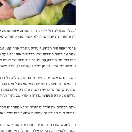
"בכל הנוגע לגידול ילדים, הקו המנחה שאני מנסה 
זה שהוא קצת יותר נמוך, לא אומר שהוא יותר טיפ
פרנק זאפה היה מלחין, גיטריסט וזמר אמריקאי, א
אמר על חווית הילדות שלו מרגשים אותי כל פעם
כמו רוקיסט מופרע,עם גיטרה ביד ורוח של לוחם צ
הנשמה של הילד הקטן שלא הקשיבו לו, הילד שהרג
בשלבים הראשונים לחייו של התינוק שלנו, כל דבר
הראשונות,החיבוק, הנשיקה. כשהוא גודל ואנו כבר 
שלתינוק הזה שלנו יש רגשות שהן רק שלו,רצונות 
עליהן אלא רק השפעה גדולה מאוד- שבעתיד תהיה 
אתם מכירים את הילדים האלה ש"לא מפחדים מכלום
וליפול ואני מכירה גם אימהות שמעדיפות שלא "אני 
הדילמה הזאת בתור הורים ומחנכים מאוד קשה לנו,
לגונן ו"להציל" את הקטן שלנו מנפילות פיזיות ומנטל