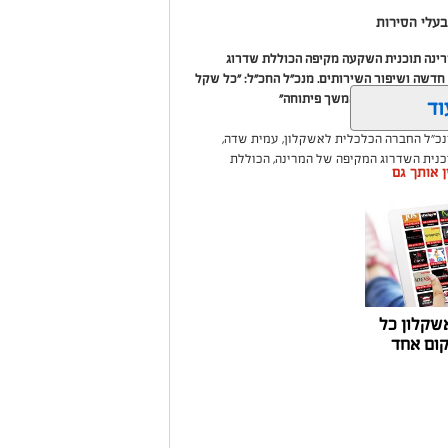
עלי הסירות
מרינה תוכנית השקעה מקיפה הכוללת שדרוג
דשה ושיפור השירותים. מנכ"ל החכ"ל: "כל שקל
 שיפור המרינה והמשך פיתוחה"
וד
נכ"ל החברה הכלכלית לאשקלון, עמית שדה,
וכנית השדרוג המקיפה של המרינה, הכוללת
ין אותך גם
ום לטובת ציבור בעלי הסירות.
ואליסף סדון, כי לאחר שלוש שנים שבהן דמי
 במרינות אחרות, עלייה בעלויות התפעול ומתוך
צעו עדכונים מינוריים בתעריפי העגינה. עוד
היות המרינה בעלת דמי העגינה ההוגנים
נה, בשיפור התשתיות ובהרחבת השירותים
שקלון כל
ום אחד