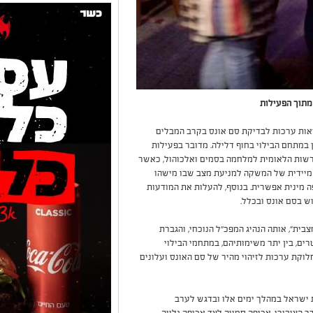
מתוך הפעילות
ות ערכות לבדיקת סם אונס בקרב המבלים
 במתחם הבילוי בחוף דלילה. מדובר בפעילות
הרשות הלאומית למלחמה בסמים ואלכוהול, כאשר
מיידית של המשקה למניעת מצב שבו מישהו
 מינית אפשרית. בנוסף, להעלות את המודעות
ש בסם אונס ובכלל.
בית", אותה הנהיג המפכ"ל הנוכחי, והגברת
ם, בין יתר משימותיהם, במתחמי הבילוי
לוקת ערכות לזיהוי מהיר של סם האונס ועלונים
ישראל במהלך ימים אלו ובדגש לערב
 הציבורי, אכיפה סמויה לצד אכיפה גלויה,