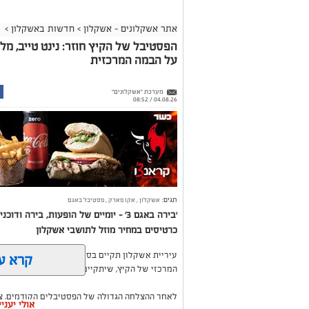
אתר אשקלונים - אשקלון
>
חדשות באשקלון
>
הפסטיבל של הקיץ חוזר: נינט טייב, מל
על הבמה המרכזית
מערכת "אשקלונים"
04.08.26 / 08:52
תגים:
אשקלון
,
אקו פארק
,
פסטיבל באגם
כרטיסים במחיר מוזל לתושבי אשקלון
מרינת אשקלון מתחדשת
קרא ע
המרכזי של הקיץ, שיתקיים בימים רביעי וחמישי, 26-27 באוגוסט 2026, באקו-פארק אשקלון.
בפגישה הועלו בקשות מצד בעלי הסירות והוצגו שו
לאחר ההצלחה הגדולה של הפסטיבלים הקודמים, צ
מהם הוא נושא הדקים שבתעלות של התשתיות שבמזח
אולי יעני