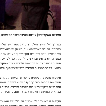
מערכת אשקלונים | צילום: חטיבת דובר המשטרה, 
במהלך ליל חמישי חילקו שוטרי משטרת ישראל מא
במתחמי הבילוי בערים השונות, ביניהן גם באשקלון
משטרתית יזומה וייחודית, תוך שיתוף פעולה עם 
המטרה היא בראש ובראשונה להעניק כלי לבדיקה 
החדיר לכוס השתייה סם אונס ולהציל נשים מתקיפה
בנושא בקרב המבלים ומניעת מצבי סיכון תוך שימו
פעילות מונעת זו, נעשית במסגרת תפיסת "מניעה מצ
המודעות בתחום. במהלך סוף השבוע יתמקמו השוטרי
המרכזיים וינקטו בפעולות הסברה ומניעה, לרבות ח
הכוללים הנחיות והמלצות לנקיטת אמצעי זהירות.
פעילות זו מצטרפת להיערכות הכוללת של משטרת 
הסילבסטר, בהיבטי תנועה, אבטחה ושמירה על הסדר