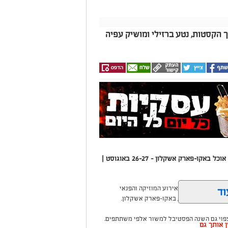
ך הקסטות, נטע ברזילי ומושיק עפיה
‘בירה באגם 3’ - יומיים של הופעות, בירה ודוכני אוכל באקו-פארק אשקלון - 26-27 באוגוסט |
עיריית אשקלון תקיים בסוף חודש אוגוסט את פסטיבל ‘בירה באגם׳ 3, אירוע המוזיקה והפנאי
וד
רת פרויקטים הנמצאים בביצוע ובתכנון, אחד
פוי גם השנה הפסטיבל למשוך אלפי משתתפים,
ים. הובהר כי קיים תקציב ייעודי לטיפול
ין אותך גם