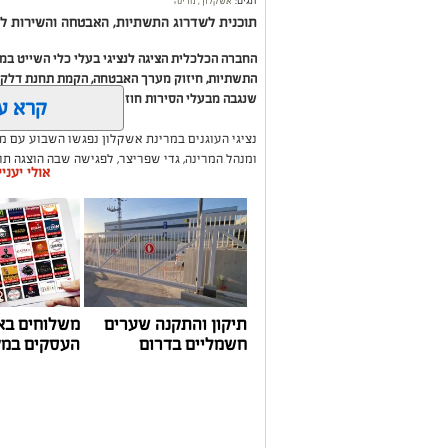
תגים:
אשקלון
,
מרינה
תוכנית לשדרוג התשתיות, האבטחה והשירות לב
החברה הכלכלית הציגה לנציגי בעלי כלי השייט ב
התשתיות, חיזוק מערך האבטחה, הקמת תחנת דלק ח
שנגבה מבעלי הסירות חוזר בחזרה אליהם באמצעות
קרא ע
נציגי העוגנים במרינת אשקלון נפגשו השבוע עם מ
ומנהל המרינה, גדי שפריצר, לפגישה שבה הוצגה ת
אולי יעני
השקעה בתשתיות, בביטחון, בשירותים ובפיתוח המק
במהלך הפגישה עודכנו נציגי העוגנים, אולס ירצין 
העגינה לא עודכנו, למרות מספר עדכונים שהתקיימו
התחשבות בעוגנים בתקופת המלחמה ואי הוודאות, בו
הודגש כי גם לאחר העדכון תמשיך מרינת אשקלון ל
בישראל, כשההכנסות ישמשו להשקעה חוזרת במרי
לרווחת בעלי כלי השייט.
תיקון והתקנה שערים
משלוחים בא
חשמליים בדרום
העסקים במק