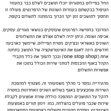
החל בפיילוט במסגרתו יוכלו תושבים לשלם כבר במעמד
הטיפול בבקשתם בעמדות השונות של הרפרנטים. פעולה זו
תחסוך לתושבים זמן יקר הכרוך בהמתנה לתשלום בקופה.
המדובר בחמישה רפרנטים שעוסקים בנושאי מגורים, עסקים,
אכיפה ושומה, וניתן יהיה לשלם אצלם את התשלומים
השונים באשראי ובצ'קים. מטרת הפיילוט, שיימשך כארבעה
חודשים, הינה לאגם את האינטראקציה של התושב בתחנה
אחת
('one stop shop')
ובכך להפוך את כלל מקבלי
הקהל באגף ההכנסות לנותני שירות הכולל בתוכו את
אפשרות התשלום.
מהעירייה נמסר כי מהלך משמעותי זה, מצטרף למהפכת
השירות שמבצעים באגף בשלוש השנים האחרונות במטרה
להקל על התושבים. המהפכה כוללת שורת אמצעים לקבלת
שירות שכבר פועלים בהצלחה, כמו: זימון תורים באמצעות
האינטרנט, טפסים מקוונים ותשלום באמצעות הסמארטפון.