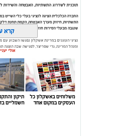
תוכנית לשדרוג התשתיות, האבטחה והשירות לב
החברה הכלכלית הציגה לנציגי בעלי כלי השייט ב
התשתיות, חיזוק מערך האבטחה, הקמת תחנת דלק ח
שנגבה מבעלי הסירות חוזר בחזרה אליהם באמצעות
קרא ע
נציגי העוגנים במרינת אשקלון נפגשו השבוע עם מ
ומנהל המרינה, גדי שפריצר, לפגישה שבה הוצגה ת
אולי יעני
השקעה בתשתיות, בביטחון, בשירותים ובפיתוח המק
במהלך הפגישה עודכנו נציגי העוגנים, אולס ירצין 
העגינה לא עודכנו, למרות מספר עדכונים שהתקיימו
התחשבות בעוגנים בתקופת המלחמה ואי הוודאות, בו
הודגש כי גם לאחר העדכון תמשיך מרינת אשקלון ל
בישראל, כשההכנסות ישמשו להשקעה חוזרת במרי
לרווחת בעלי כלי השייט.
משלוחים באשקלון כל
תיקון והתקנ
העסקים במקום אחד
חשמליים בד