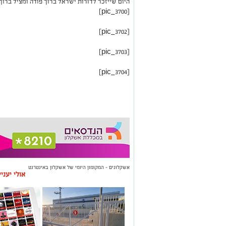
היום שייזכר לדורות ישראל ברוך פודה ומציל ברוך
[pic_3700]
[pic_3702]
[pic_3703]
[pic_3704]
אשקלונים - המקומון היומי של אשקלון באינטרנט
אולי יעני