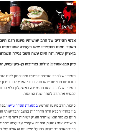
אלפי חסידים של הרב יאושיהיו פינטו חגגו הי
מאסר. מאות מחסידיו יצאו בעשרה אוטובוסים 
בן-ציון עטיה: "זה היום עשה השם נגילה ונשמחה
סיון סבג-אסולין | צילום: באדיבות בן-ציון עטיה, הר
חסידיו של הרב יאושיהיו פינטו חיכו המון ליום הז
ומכוניות פרטיות יצאו מכל רחבי הארץ להר מירון 
חסידיו של הרב יצאו מהישיבה באשקלון בלא פחו
לפגוש את הרב לאחר שנת המאסר.
כזכור, הרב פינטו הורשע
במסגרת הסדר טיעון
בפרש
בין כותלי הכלא חלה הדרדרות במצבו הבריאותי וה
היום כאמור הוא שוחרר והגיע ישירות להר מירון 
הישיבה, אסי גואטה, היה זה שקיבל על עצמו להכני
כבוד האדמו"ר פשוט כפועל יוצא יום הגאולה של כול