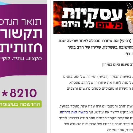
ום (רביעי) את שחררו מהכלא לאחר שריצה שנת
מהישיבה באשקלון. שליחו של הרב בעיר
 בו"
ב פינטו היום במירון
ה. בשעות הבוקר (רביעי), שיירה של אוטובוסים
על מנת לחגוג את שחרורו של הרב מהכלא.
ת מעשרה אוטובוסים כשהם נרגשים ומצפים
ת "הרב והניצב" ונגזרה עליו שנת מאסר בפועל.
וא ביקש לקצר את עונשו, אך
בקשה זאת נדחתה
.
שם התקיים מעמד הכנסת ספר תורה לכבודו. חסיד
ס ספר תורה לכבודו של הרב: "יום הגאולה של
נו", אמר גואטה.