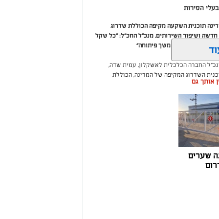
עלי הסירות
מרינה תוכנית השקעה מקיפה הכוללת שדרוג
דשה ושיפור השירותים. מנכ"ל החכ"ל: "כל שקל
 שיפור המרינה והמשך פיתוחה"
וד
נכ"ל החברה הכלכלית לאשקלון, עמית שדה,
וכנית השדרוג המקיפה של המרינה, הכוללת
ין אותך גם
ום לטובת ציבור בעלי הסירות.
ואליסף סדון, כי לאחר שלוש שנים שבהן דמי
 במרינות אחרות, עלייה בעלויות התפעול ומתוך
צעו עדכונים מינוריים בתעריפי העגינה. עוד
היות המרינה בעלת דמי העגינה ההוגנים
נה, בשיפור התשתיות ובהרחבת השירותים
ה שערים
רום