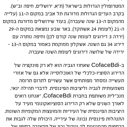
המטרופולין הגדולות בישראל (ת״א, ירושלים, חיפה וב״ש).
בקרב הערים הגדולות מדורגת תל אביב במקום ה-11 (עלייה
מהמקום ה-13 שנה שעברה), בעוד שירושלים מדורגת במקום
ה-21 (לעומת 24 אשתקד), באר שבע נמצאת במקום ה-29
(ירדה 3 דירוגים לעומת שנה קודם לכן) וחיפה נותרה עם
דירוג 34 גם השנה. אשקלון ממוקמת כאמור במקום ה-13 -
ירידה של שלושה דירוגים לעומת השנה שעברה.
ב-CofaceBdi שאחוז הגביה הוא לא רק פונקציה של
הדירוג הסוציו-כלכלי של האוכלוסייה אלא גם של אזורי
תעשייה ומסחר מפותחים אשר עשויים לתרום תרומה
משמעותית לגביה וליציבות הפיננסית. לדברי תהילה ינאי,
מנכ״לית משותפת בחברת CofaceBdi, ״אנחנו רואים
לאורך השנים שלא רק הדירוג הסוציואקונומי מעיד על
היציבות הפיננסית של העיריות והמועצות המקומיות השונות.
התנהלות פיננסית נכונה של עירייה, היכולת שלה לגבות את
הכספים מהמגיעים לה וניהול נכון של תקציבה בסופו של