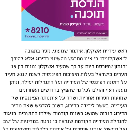
ראש עיריית אשקלון, איתמר שמעוני, מסר בתגובה
ל"אשקלונים" כי אינו מתרגש מהשינוי בדירוג אלא להיפך.
"הנתון שפורסם היום על כך שהעיר אשקלון נמנית בין 15
הערים בישראל בעלות היציבות הפיננסית לשנת 2017 מעיד
על חוסנה הפיננסי של העירייה ועל התנהלות יעילה, ונותן
מענה ראוי והולם לכל מי שהפיץ בחודשים האחרונים
שמועות חסרות אחריות ושחר על איתנותה הפיננסית של
העירייה. באשר לירידה בדירוג, חשוב להדגיש שאת מחיר
הדירוג הגבוה שהושג בשנים קודמות שילמו התושבים. בניגוד
להנהלת העירייה הקודמת שנראה כי נקטה במדיניות של 'שב
ואל תעשה', אנחנו שומרים על איתנות כלכלית ומשקיעים כל