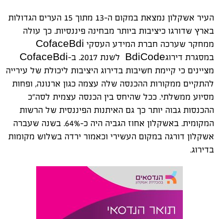
העיר אשקלון נמצאת במקום ה-13 מתוך 15 הערים הגדולות
בארץ שדורגו כיציבות ביותר מבחינה פיננסיות. כך עולה
ממחקר שערכה חברת המידע העסקי CofaceBdi
במסגרת דירוגBdiCode לשנת 2017. ב-CofaceBdi
מציינים כי קיימת חשיבות בדירוג היציבות ליכולת של עירייה
להתקיים ממקורות ההכנסה שלה עצמה כגון ארנונה, ופחות
מסיוע ממשלתי. ככל שהיחס בין הכנסה עצמית לסה"כ
ההכנסות גבוה יותר כך גם האיתנות הפיננסית של הרשות
המקומית. באשקלון אחוז הגביה היה כ-64%. בשנה שעברה
אשקלון דורגה במקום העשירי וכאמור ירדה בשלוש מקומות
בדירוג.