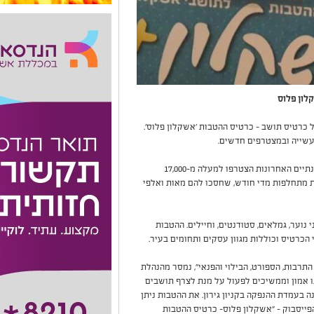
לון פלוס
 כרטיס תושב – כרטיס ההטבות 'אשקלון פלוס'.
שייה ובמצטרפים חדשים.
מהנהלת כרטיס תושב "אשקלון פלוס" נמסר כי בשנתיים האחרונות הצטרפו למעלה מ-17,000
ת מתחלפות מדי חודש, שחסכו להם מאות ואלפי
נוער, גמלאים, סטודנטים, וחיילים. ההטבות
הכרטיס וכוללות מגוון עסקים ותחומים בעיר.
התרבות, הספורט, הבילוי והפנאי", נמסר מהנהלת
ו אמון וממשיכים לפעול על מנת לצרף תושבים
ה בעמדת ההנפקה בקניון גירון. את ההטבות ניתן
פייסבוק – "אשקלון פלוס- כרטיס ההטבות