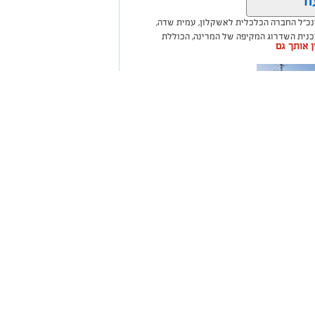
וד
נכ"ל החברה הכלכלית לאשקלון, עמית שדה,
וכנית השדרוג המקיפה של המרינה, הכוללת
ין אותך גם
ום לטובת ציבור בעלי הסירות.
ואליסף סדון, כי לאחר שלוש שנים שבהן דמי
 במרינות אחרות, עלייה בעלויות התפעול ומתוך
צעו עדכונים מינוריים בתעריפי העגינה. עוד
היות המרינה בעלת דמי העגינה ההוגנים
נה, בשיפור התשתיות ובהרחבת השירותים
ה שערים
רום