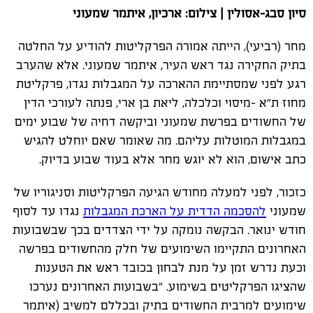
סיון סבג-אסולין | צילום: ארכיון, איתמר שמעוני
מחר (רביעי), הייתה אמורה הפרקליטות להודיע על החלטה
בתיק החקירה נגד ראש העיר, איתמר שמעוני. אלא שהערב
רגע לפני שמסתיימת ההארכה על המגבלות נגדו, פרקליטת
מחוז ת"א -מיסוי וכלכלה, ליאת בן ארי, פנתה לעורכי הדין
של החשודים בפרשת שמעוני וביקשה דחיה של שבוע ימים
במגבלות המוטלות עליהם. מה שאומר שאם יוחלט להגיש
כתב אישום, הוא לא יוגש מחר אלא בעוד שבוע בדיוק.
כזכור, לפני למעלה מחודש הגיעה הפרקליטות וסניגוריו של
שמעוני
להסכמה הדדית על הארכת המגבלות
נגדו עד לסוף
חודש ינואר. הבקשה נומקה על ידי הצדדים בכך שבשבועות
האחרונים התקיימו השימועים של חלק מהחשודים בפרשה
וכעת נדרש זמן על מנת לבחון בכובד ראש את הטענות
שהציגו הפרקליטים בשימוע. "בשבועות האחרונים נערכו
שימועים למרבית החשודים בתיק ובכללם למשיב (איתמר