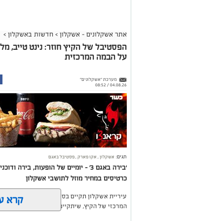
אתר אשקלונים - אשקלון
>
חדשות באשקלון
>
הפסטיבל של הקיץ חוזר: נינט טייב, מל
על הבמה המרכזית
מערכת "אשקלונים"
04.08.26 / 08:52
תגים:
אשקלון
,
אקו פארק
,
פסטיבל באגם
כרטיסים במחיר מוזל לתושבי אשקלון
מרינת אשקלון מתחדשת
קרא ע
המרכזי של הקיץ, שיתקיים בימים רביעי וחמישי, 26-27 באוגוסט 2026, באקו-פארק אשקלון.
בפגישה הועלו בקשות מצד בעלי הסירות והוצגו שו