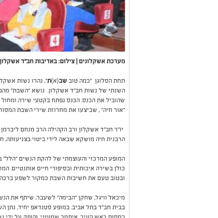
מערכת אשקלונים | צילום: באדיבות חב"ד אשקלון,
תחת הסלוגן "כמה טוב
שב
(א)
ת
", נהרו נשות אשקל
השנתי של נשות חב"ד אשקלון. נושא "השבת" מהפן 
שהוביל את הכנס. הכנס נפתח בקטעי שירה ומחול ב
"אור חיה" , שביצעו את מחרוזת שירי השבת המסורת
יו"ר חב"ד אשקלון ורב הקהילה הרב מנחם ליברמן
הרבנית חיה מושקא שבאה לידי ביטוי בצניעותה, ח
כולן בשירה איכותית ובסיפורי חיים אותנטיים. המר
ובטוב טעם את חשיבות השבת כמקור לשפע ברכה 
מיכאל וויגל, שחקן "הבימה" לשעבר, שיתף את ה
בבית חב"ד בתל אביב. במופע סטנדאפ יחיד, נתן 
בחסות ראש העיר, איתמר שמעוני, והופק על ידי נ