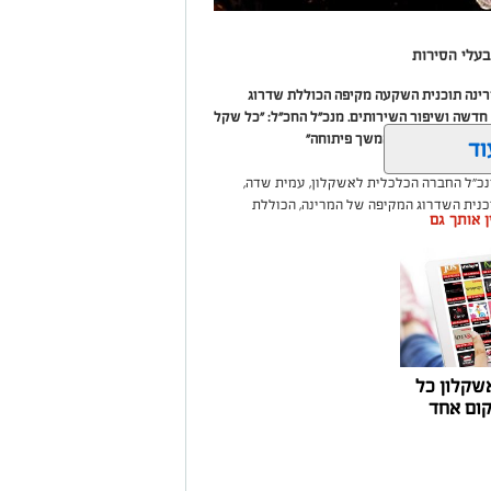
עלי הסירות
מרינה תוכנית השקעה מקיפה הכוללת שדרוג
דשה ושיפור השירותים. מנכ"ל החכ"ל: "כל שקל
 שיפור המרינה והמשך פיתוחה"
וד
נכ"ל החברה הכלכלית לאשקלון, עמית שדה,
וכנית השדרוג המקיפה של המרינה, הכוללת
ין אותך גם
ום לטובת ציבור בעלי הסירות.
ואליסף סדון, כי לאחר שלוש שנים שבהן דמי
 במרינות אחרות, עלייה בעלויות התפעול ומתוך
צעו עדכונים מינוריים בתעריפי העגינה. עוד
היות המרינה בעלת דמי העגינה ההוגנים
נה, בשיפור התשתיות ובהרחבת השירותים
שקלון כל
ום אחד