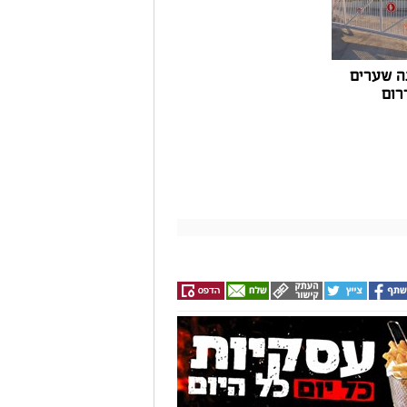
ה שערים
רום