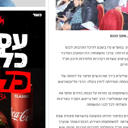
 מתוך הכנס
ון במוצ"ש ט"ו בשבט להיכל התרבות, לכנס
הרוחני, ערכי, ומשפחתי, היה המוטיב המרכזי
ביצוע עשרות רקדניות תלמידות תיכון חב"ד
יים.
 שליט"א בירך את הנשים וסיפר על דמותה של
כמתה ועמידתה לימין בעלה- הרבי מליובאוויטש.
המופע המרכזי והעוצמתי של להקת הנשים "הלל" בהשתתפות 15 זמרות על הבמה, הדהים וסחף את
צה הפופולארי, הרב יואל בייטש, הסביר באריכות
והצלחה לכל לבני המשפחה.
נשים בסיפור חזרתו בתשובה בהשראת סעודת שבת
השראה למשתתפות האירוע. הכנס השנתי שנערך
שות חב"ד והמחלקה לתרבות תורנית, מהווה שיא