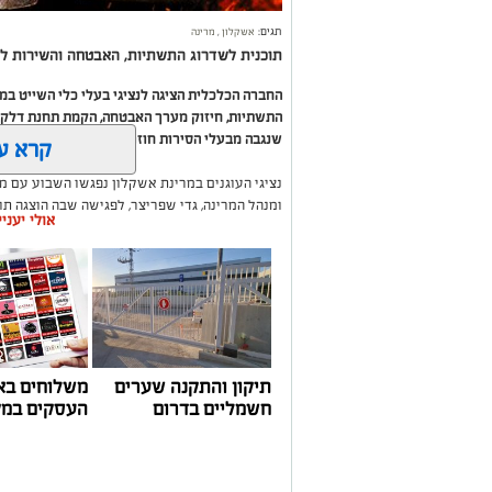
תגים:
אשקלון
,
מרינה
תוכנית לשדרוג התשתיות, האבטחה והשירות לב
החברה הכלכלית הציגה לנציגי בעלי כלי השייט ב
התשתיות, חיזוק מערך האבטחה, הקמת תחנת דלק ח
שנגבה מבעלי הסירות חוזר בחזרה אליהם באמצעות
קרא ע
נציגי העוגנים במרינת אשקלון נפגשו השבוע עם מ
ומנהל המרינה, גדי שפריצר, לפגישה שבה הוצגה ת
אולי יעני
השקעה בתשתיות, בביטחון, בשירותים ובפיתוח המק
במהלך הפגישה עודכנו נציגי העוגנים, אולס ירצין 
העגינה לא עודכנו, למרות מספר עדכונים שהתקיימו
התחשבות בעוגנים בתקופת המלחמה ואי הוודאות, בו
הודגש כי גם לאחר העדכון תמשיך מרינת אשקלון ל
בישראל, כשההכנסות ישמשו להשקעה חוזרת במרי
לרווחת בעלי כלי השייט.
תיקון והתקנה שערים
משלוחים בא
חשמליים בדרום
העסקים במק