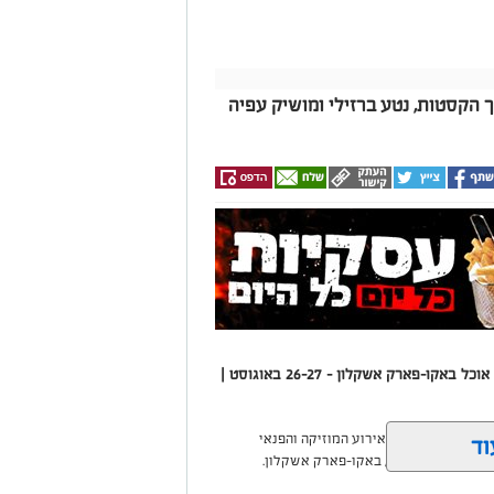
ך הקסטות, נטע ברזילי ומושיק עפיה
‘בירה באגם 3’ - יומיים של הופעות, בירה ודוכני אוכל באקו-פארק אשקלון - 26-27 באוגוסט |
עיריית אשקלון תקיים בסוף חודש אוגוסט את פסטיבל ‘בירה באגם׳ 3, אירוע המוזיקה והפנאי
וד
רת פרויקטים הנמצאים בביצוע ובתכנון, אחד