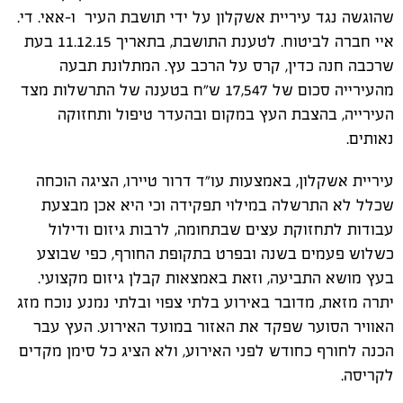
שהוגשה נגד עיריית אשקלון על ידי תושבת העיר ו-אאי. די.
איי חברה לביטוח. לטענת התושבת, בתאריך 11.12.15 בעת
שרכבה חנה כדין, קרס על הרכב עץ. המתלונת תבעה
מהעירייה סכום של 17,547 ש"ח בטענה של התרשלות מצד
העירייה, בהצבת העץ במקום ובהעדר טיפול ותחזוקה
נאותים.
עיריית אשקלון, באמצעות עו"ד דרור טיירו, הציגה הוכחה
שכלל לא התרשלה במילוי תפקידה וכי היא אכן מבצעת
עבודות לתחזוקת עצים שבתחומה, לרבות גיזום ודילול
כשלוש פעמים בשנה ובפרט בתקופת החורף, כפי שבוצע
בעץ מושא התביעה, וזאת באמצאות קבלן גיזום מקצועי.
יתרה מזאת, מדובר באירוע בלתי צפוי ובלתי נמנע נוכח מזג
האוויר הסוער שפקד את האזור במועד האירוע. העץ עבר
הכנה לחורף כחודש לפני האירוע, ולא הציג כל סימן מקדים
לקריסה.