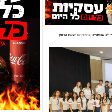
בכיתות י'-י"ב שהצטיינו בתרומתם יוצאת הדופן