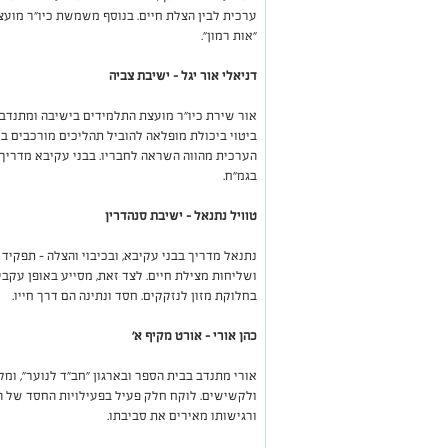
ערכית לבין הצלת חיים. בנוסף משמשת כיו״ר מוע
״אות רמון״.
דניאלי אור יגל – ישיבת צביה
אור שירת כיו"ר מועצת התלמידים בישיבה ומתנדב ב
ביטוי ביכולת מופלאה להוביל תהליכים מורכבים בנוע
הערכית מהווה השראה לחבריו. בבני עקיבא מדריך
בגמ"ח.
טוויל נתנאל – ישיבת סנהדרין
נתנאל מדריך בבני עקיבא, ובכיבוי והצלה – תפקי
ושליחות מצילת חיים. לצד זאת, מסייע באופן עקבי 
בחלוקת מזון לנזקקים. חסד ונתינה הם דרך חייו.
כהן אורי – אורט מקיף א'
אורי מתנדב בבית הספר ובארגון "חב"ד לנוער", ומ
ולקשישים. לוקח חלק פעיל בפעילויות החסד של התנ
ורגישותו מאירים את סביבתו.