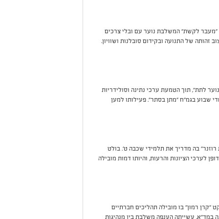
 "מעבר לקשת" המשלבת נוער עם ובלי צרכים
 זהותה של התנועה ובקידום סובלנות ושוויון.
ער לתת", תוך הטמעת ערכי נתינה וסולידריות
די שבוע בגמ"ח "מתן בסתר". פעילותו למען
רוזנר" בה מדריך את תלמידי שכבה ט'. בולט
ופן לערכי הציונות והרעות, והיותו דמות מובילה
 "קרן רמון" בו מובילה תהליכים חברתיים
 במד"א. עשייתה הענפה משלבת בין מנהיגות