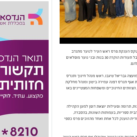
לתי אגמים, טקס הענקת פרס ראש העיר לנוער מתנדב
ומצטיין בקהילה לשנת תשפ"ו. בזה אחר זה עלו לקבל תעודות הוקרה 30 בנות ובני נוער מופלאים
הם.
צה גבריאל טיגבו, ראש מנהל חינוך ותנו״ס
לת אגף תנו"ס דפנה עמירה ביטון ומנהל מחלקת
, הצוותים החינוכיים ומשפחות המצטיינים באו
בות, תרומה ופעילות יוצאת דופן למען הקהילה
בית ספריות, בעמותות השונות, בהסברה,
ודית הוענק לכל אחת ואחד מהזוכים פרס כספי
 מבנות ובני הנוער שקיבלו את פרס ראש העיר