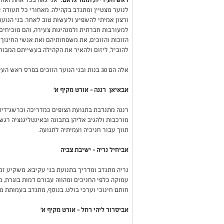
לנוער מצטיין ומתנדב בקהילה. מאחורי כל תעודה 
ורצון אמיתי להשפיע ולעשות טוב לאחר. בני הנוער
למעורבות חברתית ולמנהיגות צעירה, והם מוכיחים
הזוכות והזוכים, את משפחותיהם ואת אנשי החינוך
להוביל, ליזום ולהאיר את הקהילה בעשייתם המבורכ
אלה הם 30 בנות ובני הנוער הזוכים בפרס ראש העיר לשנת תשפ"ו:
אבאיאן רננה – אורט מקיף א'
רננה מתנדבת בתנועת הצופים כמדריכה וכרשג"דית.
מורכבות ולהגיב אליהן בתבונה ובאינטליגנציה רגש
תווך עבור חניכיה ועמיתיה לתנועה.
אביחיל נריה – ישיבת צביה
נריה מתנדב ומדריך בתנועת בני עקיבא. משקיע זמ
עמוקה כלפי החניכים ומהווה עבורם דמות בוגרת, מ
חותם חינוכי וערכי בולט. בנוסף, מתנדב בעמותת מ
אביסרור ליהי רחל – אורט מקיף א'