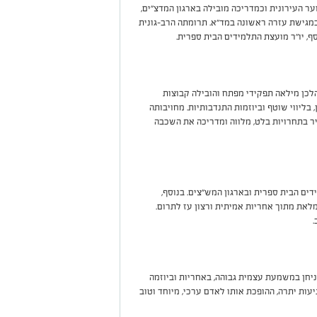
ער העירונית וכמדריכה מובילה בארגון המדצ"ים,
כמגישת עזרה ראשונה במד"א. תרומתה הרב-גונית
, יו''ר מועצת התלמידים הבית ספרית.
לכן מילאה תפקידי מפתח והובילה קבוצות
ליווי שוטף וביוזמות התנדבותיות. מחויבותה
ר בתחרויות בלט, מלווה ומדריכה את השכבה
ים הבית ספרית ובארגון המש"צים. בנוסף,
ת מתוך אחריות אמיתית ורצון עז לתרום.
.
 מתנדב ומוביל בקבוצת ההכנה לצה"ל "ISO", ניחן במשמעת עצמית גבוהה, באחריות וביוזמה
יעות יתרה, ההופכת אותו לאדם ערכי, מיוחד וטוב