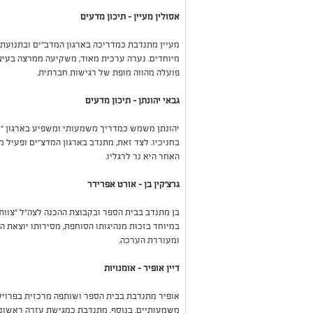
אסולין מעיין – תיכון מדעים
מעיין מתנדבת כמדריכה בארגון המדב"ים ובתנועת
מיוחדים. נערה ערכית מאוד, משקיעה ממרצה בעיצוב
פועלה מהווה מופת של רגישות חברתית.
גבאי יהונתן – תיכון מדעים
יהונתן משמש כמדריך משמעותי ומשפיע בארגון "נו
בחניכיו. לצד זאת, מתנדב בארגון המדצ"ים ופעיל מ
האחר היא נר לרגליו.
גרצ'קין בן – אורט אפרידר
בן מתנדב בבית הספר ובקבוצת ההכנה לצה"ל "צוות 
במיוחד בזכות מנהיגותו הסוחפת, מסירותו יוצאת הד
ומעוררת הערכה.
דיין אופיר – אומנויות
אופיר מתנדבת בבית הספר ושותפה מרכזית בפרויקט
משמעותיים. בנוסף, מתנדבת כמגישת עזרה ראשונה