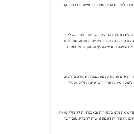
צת התלמידים הבית ספרית, ומשתתפת בפרויקט
ולט בתנועת בני עקיבא. ייחודיותו באה לידי
ם הליכות, בגובה העיניים ובענווה. מנהיגותו
 את השבט החדש בסניף ובנוסף פועל כצוות
ד הדורש משמעת עצמית גבוהה, עמידה בלחצים
לאוכלוסיות רווחה, קשישים ועולים, ופעיל
קדיש את זמנו במסירות ובאכפתיות לניצולי שואה
ועה ומהווה דוגמה אישית לחבריו. טוב ליבו