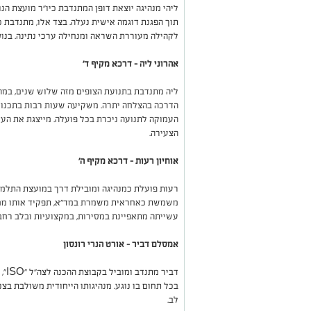
ליהי מנהיגה יוצאת דופן המתנדבת כיו"ר מועצת הנו
תוך הפגנת דוגמה אישית נעלה. בצד אלו, מתנדבת 
לקהילה מעוררת השראה ומנחילה ערכי נתינה. בנוסף
אהרוני ליה – דרכא מקיף ד'
ליה מתנדבת בתנועת הצופים מזה שלוש שנים, במה
הדרכה בהצלחה יתרה. משקיעה שעות רבות בתכנון, ב
העמוקה לתנועה ניכרת בכל פועלה. מייצגת את העי
הצעירה.
אוחיון רעות – דרכא מקיף ה'
רעות פועלת כמנהיגה ומובילת דרך במועצת התלמיד
משמשת כאחראית משמרת במד"א, תפקיד אותו ממלא
עשייתה מתאפיינת במסירות, במקצועיות ובלב רחב
אמסלם דביר – אורט הנרי רונסון
דביר
בכל תחום בו נוגע. מנהיגותו הייחודית משולבת בצנ
לב.