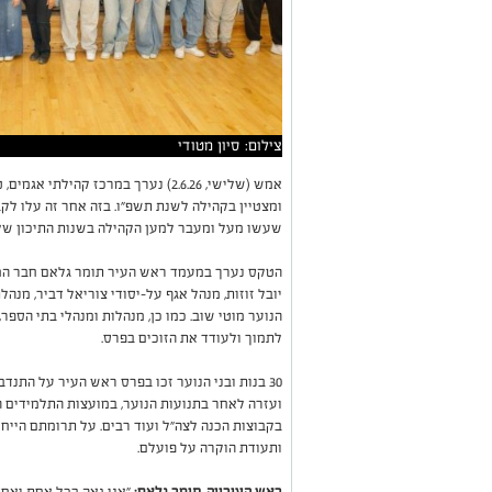
צילום: סיון מטודי
אמש (שלישי, 2.6.26) נערך במרכז קהי
שעשו מעל ומעבר למען הקהילה בשנות התיכון של
הטקס נערך במעמד ראש העיר תומר גלאם חבר המוע
יובל זוזות, מנהל אגף על-יסודי צוריאל דביר, מנה
הנוער מוטי שוב. כמו כן, מנהלות ומנהלי בתי הספר
לתמוך ולעודד את הזוכים בפרס.
30 בנות ובני הנוער זכו בפרס ראש העיר על התנד
ועזרה לאחר בתנועות הנוער, במועצות התלמידים ה
בקבוצות הכנה לצה"ל ועוד רבים. על תרומתם הייח
ותעודת הוקרה על פועלם.
ראש העירייה, תומר גלאם:
"אני גאה בכל אחת ואחד