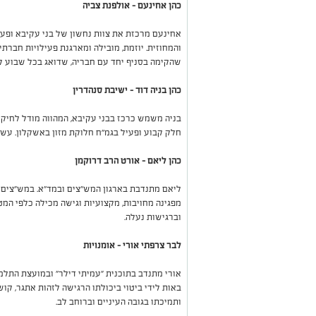
כהן אחינעם – אולפנת צביה
אחינעם מרכזת את צוות נחשון של בני עקיבא ופע
והמחוזית. יוזמת, מובילה ומארגנת פעילויות חברתי
שהקימה בסניף יחד עם חבריה, שדואג בכל שבוע ל-15 משפחות מעוטות יכול
כהן בניה דוד – ישיבת סנהדרין
בניה משמש כרכז בבני עקיבא, המהווה מודל לחיקוי 
חלק קבוע ופעיל בגמ"ח חלוקת מזון באשקלון. עשי
כהן ליאם – אורט הרב דרוקמן
ליאם מתנדבת בארגון המש"צים ובמד"א. במש"צים מ
מפגינה מחויבות, מקצועיות וגישה מכילה כלפי המטו
וברגישות נעלה.
לבר צרפתי אורי – אומנויות
אורי מתנדב בתוכנית "עמיתי דילר" ובמועצת התלמי
באות לידי ביטוי ביכולתו הרגישה לזהות אתגר, קו
ותמיכתו בגובה העיניים וברוחב לב.