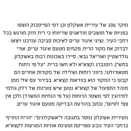
מוקד 106 של עיריית אשקלון וכן דפי הפייסבוק הוצפו
בפניות של תושבים מודאגים שדיווחו כי ריח חזק מורגש בכל
רחבי העיר. נציגי איגוד ערים לאיכות סביבה עודכנו ויצאו
לבדוק את מקור הריח. פקחים מטעם איגוד ערים, אורי
גולדשטיין ואוריאל גבאי, סיירו בשכונות רבות באשקלון,
בתש"ן, רוטנברג וקצא"א ולא חשו בריח. "על פי ניתוח
מטאורולוגי, כיווני רוחות ושלילה של מקורות אחרים הם
קבעו כי המקור הוא בוודאות קצא"א. בבירור עם אלי ממן
מנהל התפעול של קצא"א נטען שיש טעינות של דלק גולמי
לסירוגין לפי משטר הרוחות (על פי הנחיות המשרד) ולכן אין
צפי לסיום", נכתב בהודעת הבדיקה מטעם איגוד ערים.
מעיריית אשקלון נמסר בתגובה ל"אשקלונים": "הריח החריף
ברחבי העיר נובע מפריקת וטעינת אוניות המגיעות לקצא"א.