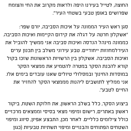
החוצה, לטייל בעירנו היפה ולראות מקרוב את החי והצומח
שפרושים באופן טבעי בשטחי העיר".
סגן ראש העיר הממונה על איכות הסביבה, יורם שפר:
"אשקלון חרטה על דגלה את קידום הקיימות ואיכות הסביבה.
כממונה מינהל הנדסה ואיכות סביבה אני ממשיך להוביל את
העירלמחוזות ייחודיים. טבע עירוני משלב בין תכנון ערים
ואיכות הסביבה. אשקלון בין הרשויות הראשונות שזכו בקול
קורא להכנת הסקר במטרה להטמיע את ממצאי הסקר
במוסדות החינוך ובמסלולי טיולים שאנו עובדים בימים אלו.
אני ממליץ לתושבים ליהנות מממצאי הסקר להחזיר את
החיים לטבע".
ביצוע הסקר, כלל בשלב הראשון, את חלוקת השטח, ביקור
ראשון באתרים, רישום ומיפוי מצאי בסיסי וממצאים מרכזיים
כולל צילומים כלליים. לאחר מכן, התבצע אפיון, סיווג ומיפוי
השטחים הפתוחים והבנויים ומיפוי תשתיות טבעיות (כגון