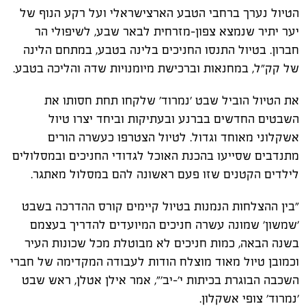
הטיול נערך ברחבי הטבע הארצישראלי ועל רקע הנוף של
יער יתיר שנמצא צפון-מזרחית לבאר שבע, לשיפולי הר
חברון. בטיול התנסו החניכים בלינה בטבע, במתחם הלינה
של קק"ל, במחנאות וברכישת מיומנויות שדה והליכה בטבע.
את הטיול הוביל שבט 'נמרוד' שלקחו תחת חסותו את
השבטים החדשים בברנע ובעתיקות וביחד יצרו טיול
אשקלוני מאוחד וגדול. לטיול הצטרפו כעשרה הורים
מתנדבים שסייעו בהכנת האוכל לגדודי החניכים ובמסלולים
לילדים הקטנים שזו פעם ראשונה להם במסלול מאתגר.
"בין ההצלחות הנמנות בטיול קיימים קורס ההדרכה בשבט
'שמשון' שמונה עשרה חניכים המיועדים להדריך בעצמם
בשנה הבאה, כמות חניכים לא מבוטלת מכל שכונות העיר
וכמובן טיול מאוד מוצלח הודות לעבודה המקדימה של חברי
השכבה הבוגרת בכיתות י'-יב'", אמר אילן אטלן, ראש שבט
'נמרוד' צופי אשקלון.