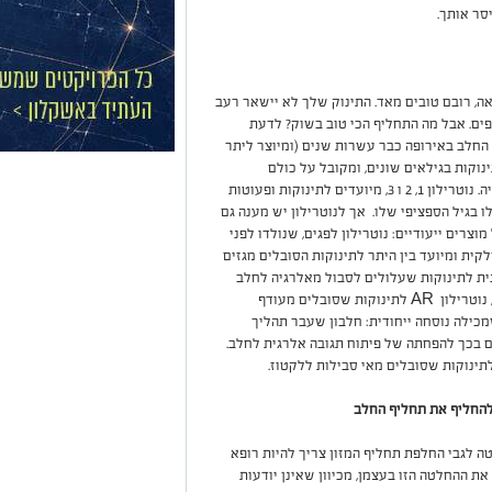
סר אותך.
ה, רובם טובים מאד. התינוק שלך לא יישאר רעב
ים. אבל מה התחליף הכי טוב בשוק? לדעת
 החלב באירופה כבר עשרות שנים (ומיוצר ליתר
נוקות בגילאים שונים, ומקובל על כולם
כפורמולה היחידה שכל התינוקות מעכלים ללא בעיה. נוטרילון 1, 2 ו 3, מיועדים לתינוקות ופעוטות
ו בגיל הספציפי שלו. אך לנוטרילון יש מענה גם
צרים ייעודיים: נוטרילון לפגים, שנולדו לפני
רק חלקית ומיועד בין היתר לתינוקות הסובלים מגזים
ת לתינוקות שעלולים לסבול מאלרגיה לחלב
נוטרילון
AR
לתינוקות שסובלים מעודף
 שמכילה נוסחה ייחודית: חלבון שעבר תהליך
ם בכך להפחתה של פיתוח תגובה אלרגית לחלב.
תינוקות שסובלים מאי סבילות ללקטוז.
 להחליף את תחליף החלב
 לגבי החלפת תחליף המזון צריך להיות רופא
ת ההחלטה הזו בעצמן, מכיוון שאינן יודעות