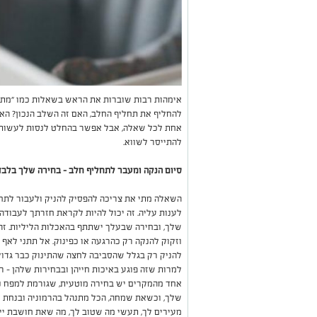
אימהות רבות שוברות את הראש בשאלות כמו "מתי 
להחליף את תחליף החלב, האם זה השלב הנכון? האם
אחת לכל שאלה, אבל אפשר בהחלט לנסות לעשות ס
להתייסר לשווא.
סיום הנקה ומעבר לתחליף חלב – בחירה שלך בלבד
השאלה מתי את צריכה להפסיק להניק ולעבור לתחל
לענות עליה. זה יכול להיות לקראת חזרתך לעבודה.
שלך, ובחירה שבעלך ישתתף בהאכלות הליליות. זה 
וזקוק להנקה רק כהרגעה או כפינוק. אל תתני לאף 
להניק רק בגלל שהסביבה לחצה שהתינוק כבר גדול
למרות שזה פוגע באיכות חייהן ובבחירות שלהן – 
אחד מהמקרים יש בחירה מוטעית, שגורמת למפח נ
שלך, וכשאת שמחה, הכל מתנהל בהרמוניה ובנחת סב
מעירים לך, תעשי מה שטוב לך, מה שאת חושבת ייט