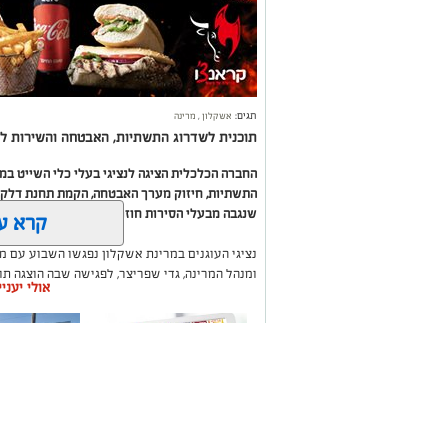
תגים:
אשקלון
,
מרינה
תוכנית לשדרוג התשתיות, האבטחה והשירות לב
החברה הכלכלית הציגה לנציגי בעלי כלי השייט ב
התשתיות, חיזוק מערך האבטחה, הקמת תחנת דלק ח
שנגבה מבעלי הסירות חוזר בחזרה אליהם באמצעות
קרא ע
נציגי העוגנים במרינת אשקלון נפגשו השבוע עם מ
ומנהל המרינה, גדי שפריצר, לפגישה שבה הוצגה ת
אולי יעני
השקעה בתשתיות, בביטחון, בשירותים ובפיתוח המק
במהלך הפגישה עודכנו נציגי העוגנים, אולס ירצין 
העגינה לא עודכנו, למרות מספר עדכונים שהתקיימו
התחשבות בעוגנים בתקופת המלחמה ואי הוודאות, בו
הודגש כי גם לאחר העדכון תמשיך מרינת אשקלון ל
בישראל, כשההכנסות ישמשו להשקעה חוזרת במרי
לרווחת בעלי כלי השייט.
משלוחים באשקלון כל
תיקון והתקנ