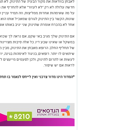
לאבחן בוודאות את מקור הבעיה של התינוק. לא תמי
חדשה עלולה לא רק "לא לעזור" אלא להחריף את מצ
על מה שאימהות אחרות ממליצות, וזה תמיד עניין ס
שונות, הקשר בין התינוק לגורם שמאכיל אותו הוא 
אחד לא בהכרח אומרת שתינוק שני יגיב באותו אופן
אם התינוק שלך מגיב באי שקט, אם נראה לך שכוא
במשקל או שאינו שבע דיו, כל אלה סיבות מצויינות 
של תחליף החלב. הרופא מאבחן את התינוק, מבין מ
שיתאים לו יותר. רופאים, בניגוד לאימהות בגינה, 
לעשות או לתרום לתינוק, ולכן לפעמים מייעצים לש
לראות אם יש שיפור.
*המדור הינו מדור צרכני ואין לייחס לנאמר בו תחלי