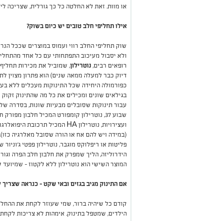
או מוות. זאת לא החלטה כל כך גורלית, שצריכה ליי
אילו תחליפי חלב טובים יש כיום בשוק?
שוק תחליפי החלב רווי ועמוס במוצרים שככל הנרא
ולא יסבול מעיכוב התפתחותי עם כל אחד מהתחליפ
רופאים רבים,
נוטרילון
, שמוביל את מכירות תחליף
דיוק כבר למעלה ממאה שנים) הוא פתרון מצוין לתי
בגילאים שונים ומכילים את כל מה שהתינוק זקוק ל
עבור תינוקות שסובלים מבעיות שונות, בסדרה של מו
שבוע 37, נוטרילון קומפורט המכיל חלבון מפו
ועצירויות, נוטרילון
HA
המכיל תרכובת היפואלרגני
(במידה ויש להם אח או הורה שסובל מאלרגיה כזו), 
פליטות או ריפלוקס מוגבר, נוטרילון פפטי ג'וניור
הידרוליזה, הליך שמפרק את חלבון חלב הפרה וגור
המוצר השישי הוא נוטרילון ללא לקטוז – שמיועד ל
אם התינוק מגיב בגזים ובאי שקט – כנראה שצריך
קודם כל שיהיה ברור, שמי שעוזר לקחת את ההחלטה
הילדים, שמטפל בתינוק. אימהות לא צריכות לקחת א