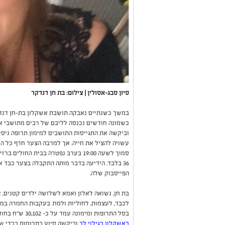
סיון סבג-אסולין | צילום: בת חן דנדקר
במשך כשנתיים נאבקה תושבת אשקלון בת-חן דנד
כשמונה חודשים נכנסה לליבם של רבים מתושבי א
וביקשה את התגייסות התושבים למימון תרופה ניס
עשויה להציל את חייה. אך למרבה הצער חרף כל הנ
סמוך לשעה 19:00 בערב נפטרה בבית הח
36 בלבד. הידיעה בדבר מותה התקבלה בצער כבד 
הפייסבוק שלה.
בת חן, נשואה לאלון ואמא לשלושה ילדים קטנים, א
לכבד, לעצמות, לחוליות ולמח. בעקבות החמרה במצ
בסל התרופות ומימונה עמד על כ- 30,102 ש"ח בחודש. בשל כך, לפני כשמונה חודשים
באשקלון בגילוי לב
וביקשה סיוע בתרומות בכדי ש