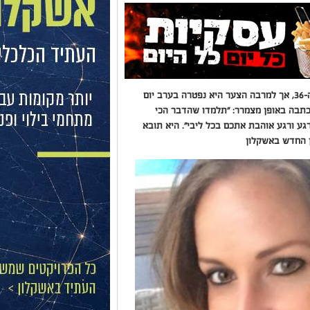
עיר שלמה התגייסה לסייע לבת חן דנדקר בת ה-36, אך למרבה הצער היא נפטרה בערב יום
תבה באופן מצמרר: "תלמדו שהדבר הכי
רגע ורגע אוהבת אתכם בכל ליבי". היא תובא