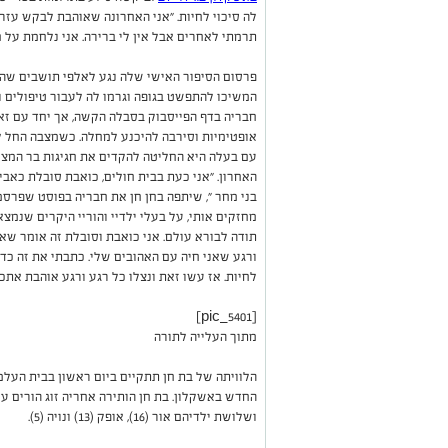
לה סיכוי לחיות. "אני האחרונה שאוהבת לבקש עזרה
תרמתי לאחרים אבל אין לי ברירה. אני נלחמת על חי
פרסום הסיפור האישי שלה נגע לאלפי תושבים שהצי
המשיכו להתפשט בגופה וגרמו לה לעבור טיפולים 
חבריה בדף הפייסבוק בסבלה הקשה, אך יחד עם זאת
אופטימיות וסירבה להיכנע למחלה. כשמצבה החל ל
עם בעלה היא החליטה להקדים את חגיגות בר המצוו
האחרון. "אני כעת בבית חולים, כואבת סובלת כאב
בני מחר ", שיתפה בחן חן את חבריה בפוסט שפרס
מחזקים אותי, על בעלי ילדיי והוריי היקרים שנמצא
תודה לבורא עולם. אני כואבת וסובלת זה אומר שאנ
ורגע שאני חיה עם האהובים שלי. כתבתי את זה כ
לחיות. אז עשו זאת ונצלו כל רגע ורגע אוהבת אתכם
[pic_5401]
מתוך העלייה לתורה
החדש באשקלון. בת חן הותירה אחריה זוג הורים על
ושלושת ילדיהם אור (16), אופק (13) ונויה (5).