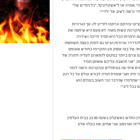
", אמרה אז ל"אשקלונים", "כל החיים שלי
י ורוצה לשוב אל ילדיי".
עו עזרתם ונרתמו לסייע לה, אך הגרורות
והקרנות קשות מאוד. לא פעם היא שיתפה את
 ולמרות הכל היא תמיד חייכה ושידרה
הדרדר וגרורות הגיעו גם למוח, בעצה משותפת
ה של בנה אופק והן התקיימו בחודש אוגוסט
ים עזים ביותר במקום להתארגן לעליה לתורה של
מה. "אני חושבת עליכם שאתם תמיד
ים איתי פה בטיפולים ובהקרנות ורוצה לומר
י חיה ואני אומרת תודה לבורא עולם על כל רגע
די שתלמדו שהדבר הכי חשוב בעולם הוא
 בכל ליבי".
הלוויתה של בת חן תתקיים ביום ראשון בבית העלמין החדש באשקלון בשעה 13:30 בבית העלמין
יזה וארנסט, שני אחים, את בעלה אלון