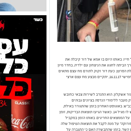
בן ה-25 יוצא להילחם על חייו. באותו היום בו אמא של דור קיבלה את
הביתה לחגוג את הניצחון עם ילדיה, בחדר מיון
לת הסרטן. כעת דור זקוק לתורם מח עצם מתאים
בדחיפות על מנת להציל את חייו. בשבוע הבא, יום חמישי 16.11.17, יתקיים מבצע מח עצם ארצי
ור אשקלון. הוא התנדב לשירות צבאי כחובש
 מעבר ללימודי הנדסה בציונים גבוהים
 בב"ש. באוגוסט האחרון בזמן שהתגורר באילת,
ביצע דור בדיקות שגרתיות לאפילפסיה רדומה שיש לו מגיל 14. כאשר הגיעו תוצאות הבדיקות, זומן
 על הממצאים החריגים. באותו הזמן במקביל
סורוקה" על מנת לקבל את תוצאות הטיפול שלה
 השד. בזמן שהתבשרה האם כי התגברה על