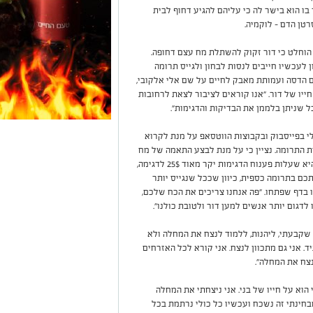
ו הוא בישר לה כי עליהם להגיע דחוף לבית
רטן הדם - לוקמיה.
ם הוחלט כי דור זקוק להשתלת מח עצם דחופה.
 לעכשיו חייבים לנסות לבחון ולגייס תרומה
 הדסה ועמותת מאבק לחיים על שם אלי אלקובי,
יו של דור. "אנו קוראים לציבור לצאת לרחובות
לי בפייסבוק ובקבוצות הווטסאפ על מנת לקרוא
 התרומה. נציין כי על מנת לבצע התאמה של מח
עצם, יש לבצע מתן דגימה פשוטה של רוק. הבעיה היא שעלות פענוח הדגימות יקר מאוד 25$ לדגימה,
תכם בתרומה כספית, כיוון שככל שנגייס יותר
ו בדף שפתחו. "פה אנחנו צריכים את הכח שלכם,
לדגום יותר אנשים למען דור ולטובת כולנו".
 שקבעתי, ליהנות, ללמוד לנצח את המחלה ולא
. אני גם מתכוון לנצח. אני קורא לכל האזרחים
נצח את המחלה".
הוא על חייו של בני. אני ניצחתי את המחלה
חינתי זה נשכח ועכשיו כל כולי נרתמת בכל