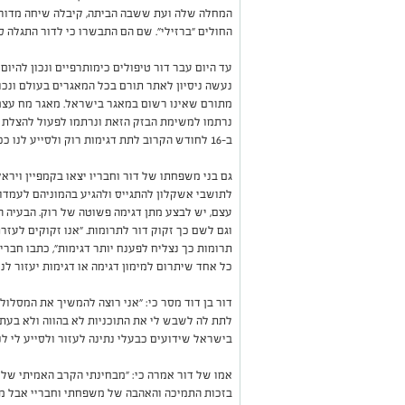
המחלה שלה ועת ששבה הביתה, קיבלה שיחה מדור ב
החולים "ברזילי". שם הם התבשרו כי לדור התגלה ס
עד היום עבר דור טיפולים כימותרפיים ונכון להיו
נעשה ניסיון לאתר תורם בכל המאגרים בעולם ונכון
מתורם שאינו רשום במאגר בישראל. מאגר מח עצם
נרתמו למשימת הבזק הזאת ונרתמו לפעול להצלת חי
ב-16 לחודש הקרוב לתת דגימות רוק ולסייע לנו ככל שניתן בלממן את הבדיקות והדגימות".
גם בני משפחתו של דור וחבריו יצאו בקמפיין וירא
לתושבי אשקלון להתגייס ולהגיע בהמוניהם לעמדות
וגם לשם כך זקוק דור לתרומות. "אנו זקוקים לעזר
תרומות כך נצליח לפענח יותר דגימות", כתבו חברי
כל אחד שיתרום למימון דגימה או דגימות יעזור לנו 
דור בן דוד מסר כי: "אני רוצה להמשיך את המסלול
לתת לה לשבש לי את התוכניות לא בהווה ולא בעתיד
בישראל שידועים כבעלי נתינה לעזור ולסייע לי ל
אמו של דור אמרה כי: "מבחינתי הקרב האמיתי שלי 
בזכות התמיכה והאהבה של משפחתי וחבריי אבל מב