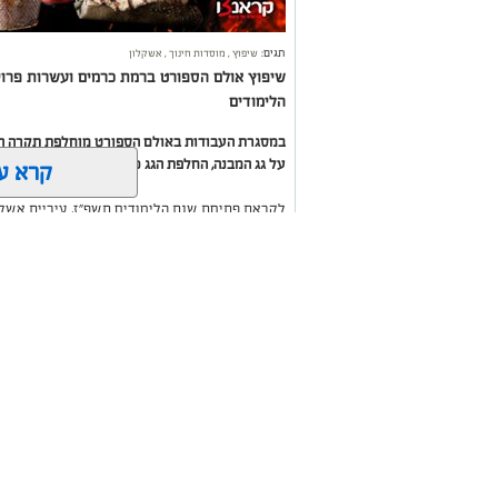
תגים:
שיפוץ
,
מוסדות חינוך
,
אשקלון
שיפוץ אולם הספורט ברמת כרמים ועשרות פרו
הלימודים
במסגרת העבודות באולם הספורט מוחלפת תקרה ה
על גג המבנה, החלפת הגג כולו והתקנת מערכת ס
קרא ע
לקראת פתיחת שנת הלימודים תשפ"ז, עיריית אשק
ברחבי העיר, ובימים אלו מבוצעות עבודות נרחבות
אולי יעני
נרחבים בבתי הספר ובגני הילדים, במטרה לשפר את
סביבת לימודים בטוחה, מתקדמת ואיכותית.
תיקון והתקנה שערים
משלוחים בא
חשמליים בדרום
העסקים במק