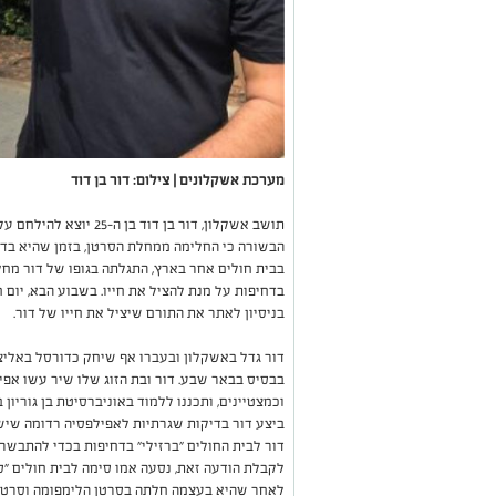
מערכת אשקלונים | צילום: דור בן דוד
תושב אשקלון, דור בן דוד 
הבשורה כי החלימה ממחלת הסרטן, בזמן שהיא בדרך 
בבית חולים אחר בארץ, התגלתה בגופו של דור מח
בניסיון לאתר את התורם שיציל את חייו של דור.
דור גדל באשקלון ובעברו אף שיחק כדורסל באליצ
בבסיס בבאר שבע. דור ובת הזוג שלו שיר עשו אפיק
וכמצטיינים, ותכננו ללמוד באוניברסיטת בן גוריון
דור לבית החולים "ברזילי" בדחיפות בכדי להתבשר
לקבלת הודעה זאת, נסעה אמו סימה לבית חולים "
לאחר שהיא בעצמה חלתה בסרטן הלימפומה וסרטן