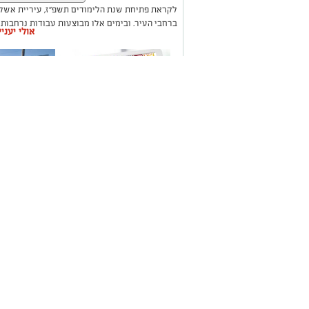
לקראת פתיחת שנת הלימודים תשפ"ז, עיריית אשק
ברחבי העיר, ובימים אלו מבוצעות עבודות נרחבות
אולי יעני
נרחבים בבתי הספר ובגני הילדים, במטרה לשפר את
סביבת לימודים בטוחה, מתקדמת ואיכותית.
משלוחים באשקלון כל
תיקון והתקנ
העסקים במקום אחד
חשמליים בד