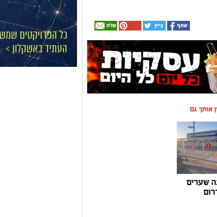
ין אותך גם
ה שערים
רום