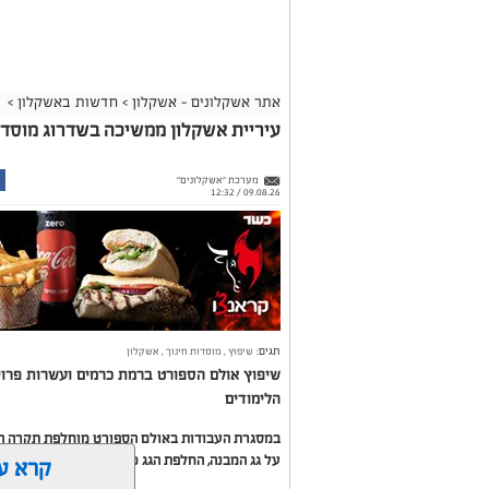
אתר אשקלונים - אשקלון
>
חדשות באשקלון
>
עיריית אשקלון ממשיכה בשדרוג מוסדות
מערכת "אשקלונים"
09.08.26 / 12:32
תגים:
שיפוץ
,
מוסדות חינוך
,
אשקלון
שיפוץ אולם הספורט ברמת כרמים ועשרות פרו
הלימודים
במסגרת העבודות באולם הספורט מוחלפת תקרה ה
על גג המבנה, החלפת הגג כולו והתקנת מערכת ס
קרא ע