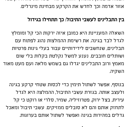
אזור אדמה וכך לחדש את הקרקע מבחינת מינרלים.
בין התבלינים לעשבי התיבול: כך תתחילו בגידול
השאלה המעניינת היא כמובן איזה ירקות הכי קל ומומלץ
לגדל לבד בגינה. את רשימת ההמלצות נהוג לפתוח עם
תבלינים, שנחשבים לידידותיים עבור בעלי גינות פרטיות
ושותלים חובבים. נענע למשל נקלטת בקלות בלי שום
מאמץ ורוב התבלינים יגדלו גם בשמש מלאה ועם מעט מאוד
השקיה.
בנוסף, אפשר לשתול תימין כדי לכסות שטחי קרקע בגינה
ולעצב אותה. בגזרת עשבי התיבול, ההמלצה היא לגדל
עירית, בצל ירוק, פטרוזיליה, שמיר, סלרי או רוקט כי קל
לתחזק אותם והם לא סובלים ממזיקים. עשבי תיבול ומאכל
גדלים במהירות בגינה ואפשר לשתול אותם בערוגות.