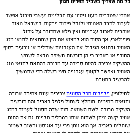
כל מה שצריך בשביל תפריט מגוון
אחרי שצוברים מעט ניסיון עם תבלינים ועשבי תיבול אפשר
לעבור לדבר האמיתי ולגדל פירות וירקות. בישראל מאוד
אוהבים לאכול עגבניות ואין פלא שמדובר על גידול
פופולארי, אך הסוד הוא למצוא את הזן שמתאים לתנאי מזג
האוויר ולתנאי הגידול. את העגבניות שותלים או זורעים בסוף
החורף או באביב כי הן דורשות חשיפה מלאה לשמש.
ההשקיה צריכה להיות סבירה עד מרובה בהתאם לתנאי מזג
האוויר ואפשר לקטוף עגבנייה חצי בשלה כדי שתמשיך
להבשיל במטבח.
לחילופין,
פלפלים מכל הסוגים
צריכים עונת צמיחה ארוכה
ותנאים חמימים. מומלץ לשתול פלפל באביב והם דורשים
השקיה מרובה. לשם השוואה, תות שדה מסוגל לעמוד במזג
אוויר קשה וניתן לשתות אותו במכלים תלויים. גם את התות
שותלים באביב, אך הוא נותן פרי עד אוגוסט וחשוב לשמור