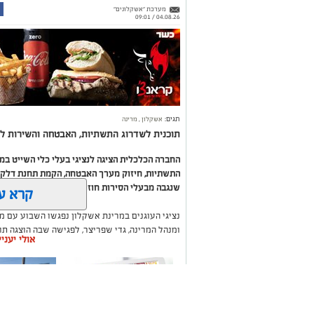
מערכת "אשקלונים"
04.08.26 / 09:01
תגים:
אשקלון
,
מרינה
תוכנית לשדרוג התשתיות, האבטחה והשירות לב
החברה הכלכלית הציגה לנציגי בעלי כלי השייט ב
התשתיות, חיזוק מערך האבטחה, הקמת תחנת דלק ח
שנגבה מבעלי הסירות חוזר בחזרה אליהם באמצעות
קרא ע
נציגי העוגנים במרינת אשקלון נפגשו השבוע עם מ
ומנהל המרינה, גדי שפריצר, לפגישה שבה הוצגה ת
אולי יעני
השקעה בתשתיות, בביטחון, בשירותים ובפיתוח המק
במהלך הפגישה עודכנו נציגי העוגנים, אולס ירצין 
העגינה לא עודכנו, למרות מספר עדכונים שהתקיימו
התחשבות בעוגנים בתקופת המלחמה ואי הוודאות, בו