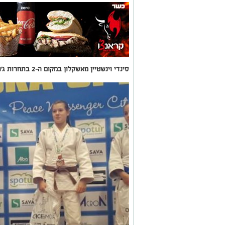
סינדי וינשטיין מאשקלון במקום ה-2 בתחרות ג'ודו בינלאומית