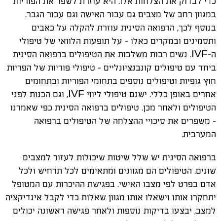
כדי לבדוק את הצלחות אלו. היא עוזרת לשפר את הפוריות
במגוון רחב של מצבים גם עבור האישה וגם עבור הגבר.
בנוסף לכך, הרפואה הסינית עוזרת להקלה על כאבים
ותסמינים ובמקרים כאלו – על תופעות הלוואי של טיפולי
ה-
IVF
. נשים רבות משלבות את הטיפולים ברפואה הסינית
ביחד עם טיפולים קונבנציונליים – טיפולי פוריות של הפריות
חוץ גופיות וטיפולים נוספים בתחומי הפוריות ובתחומים
אחרים באופן כללי. ישנם טיפולי ליווי
IVF
, וגם הכנות לפני
הטיפולים ולאחר מכן. טיפולים ברפואה הסינית כפי שאמרנו
– משפרים את סיכויי ההצלחה של הטיפולים ברפואה
המערבית.
ברפואה הסינית יש שלל שיטות שיכולות לעזור למצבים
שונים. הטיפולים הם מגוונים ומתאימים לכל תרחיש ולכל
אדם בפרט לפי מצבו האישי. בפגישת ההיכרות עם המטופל
יתחקרו אותו וישאלו אותו מגוון שאלות כדי לקבל אינדיקציה
למצב, יבצעו בדיקות נוספות ולאחר פגישה ראשונה יכולים