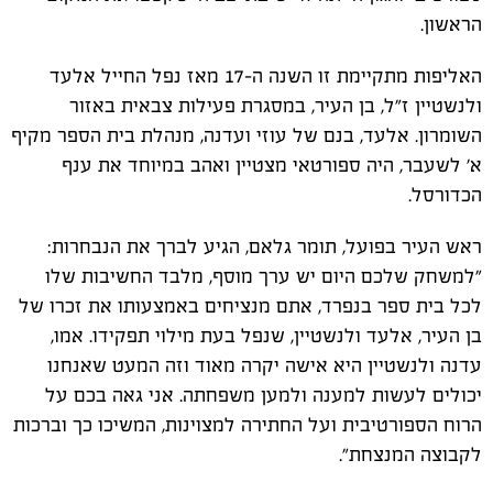
הראשון.
האליפות מתקיימת זו השנה ה-17 מאז נפל החייל אלעד
ולנשטיין ז"ל, בן העיר, במסגרת פעילות צבאית באזור
השומרון. אלעד, בנם של עוזי ועדנה, מנהלת בית הספר מקיף
א' לשעבר, היה ספורטאי מצטיין ואהב במיוחד את ענף
הכדורסל.
ראש העיר בפועל, תומר גלאם, הגיע לברך את הנבחרות:
"למשחק שלכם היום יש ערך מוסף, מלבד החשיבות שלו
לכל בית ספר בנפרד, אתם מנציחים באמצעותו את זכרו של
בן העיר, אלעד ולנשטיין, שנפל בעת מילוי תפקידו. אמו,
עדנה ולנשטיין היא אישה יקרה מאוד וזה המעט שאנחנו
יכולים לעשות למענה ולמען משפחתה. אני גאה בכם על
הרוח הספורטיבית ועל החתירה למצוינות, המשיכו כך וברכות
לקבוצה המנצחת".