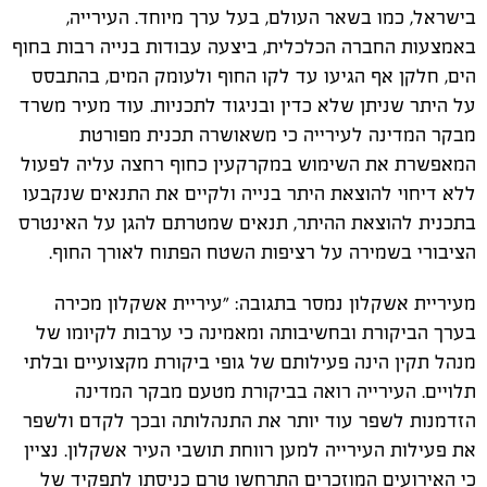
בישראל, כמו בשאר העולם, בעל ערך מיוחד. העירייה,
באמצעות החברה הכלכלית, ביצעה עבודות בנייה רבות בחוף
הים, חלקן אף הגיעו עד לקו החוף ולעומק המים, בהתבסס
על היתר שניתן שלא כדין ובניגוד לתכניות. עוד מעיר משרד
מבקר המדינה לעירייה כי משאושרה תכנית מפורטת
המאפשרת את השימוש במקרקעין כחוף רחצה עליה לפעול
ללא דיחוי להוצאת היתר בנייה ולקיים את התנאים שנקבעו
בתכנית להוצאת ההיתר, תנאים שמטרתם להגן על האינטרס
הציבורי בשמירה על רציפות השטח הפתוח לאורך החוף.
מעיריית אשקלון נמסר בתגובה: "עיריית אשקלון מכירה
בערך הביקורת ובחשיבותה ומאמינה כי ערבות לקיומו של
מנהל תקין הינה פעילותם של גופי ביקורת מקצועיים ובלתי
תלויים. העירייה רואה בביקורת מטעם מבקר המדינה
הזדמנות לשפר עוד יותר את התנהלותה ובכך לקדם ולשפר
את פעילות העירייה למען רווחת תושבי העיר אשקלון. נציין
כי האירועים המוזכרים התרחשו טרם כניסתו לתפקיד של