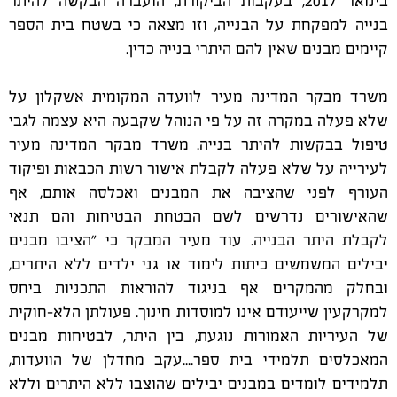
בינואר 2017, בעקבות הביקורת, הועברה הבקשה להיתר
בנייה למפקחת על הבנייה, וזו מצאה כי בשטח בית הספר
קיימים מבנים שאין להם היתרי בנייה כדין.
משרד מבקר המדינה מעיר לוועדה המקומית
אשקלון על
שלא פעלה במקרה זה על פי הנוהל שקבעה היא עצמה לגבי
טיפול בבקשות להיתר בנייה. משרד מבקר המדינה מעיר
לעירייה על שלא פעלה לקבלת אישור רשות הכבאות ופיקוד
העורף לפני שהציבה את המבנים ואכלסה אותם, אף
שהאישורים נדרשים לשם הבטחת הבטיחות והם תנאי
לקבלת היתר הבנייה. עוד מעיר המבקר כי "הציבו מבנים
יבילים המשמשים כיתות לימוד או גני ילדים ללא היתרים,
ובחלק מהמקרים אף בניגוד להוראות התכניות ביחס
למקרקעין שייעודם אינו למוסדות חינוך. פעולתן הלא-חוקית
של העיריות האמורות נוגעת, בין היתר, לבטיחות מבנים
המאכלסים תלמידי בית ספר....עקב מחדלן של הוועדות,
תלמידים לומדים במבנים יבילים שהוצבו ללא היתרים וללא