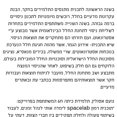
בשנה הראשונה לתכנית מתנסים התלמידים בחקר, הבנת
עקרונות מדעיים בחלל, רוכשים מיומנויות לתכנון ניסויים
ברמה גבוהה. בשנה השנייה משתתפים התלמידים בתחרות
לשליחת ניסוי לתחנת החלל הבינלאומית אשר מבוצע ע"י
אסטרונאוט, ועם חזרתו הם מתחקרים את תוצאות הניסוי.
שיא התכנית- אירוע הגמר, אשר מהווה חגיגת חלל הנערכת
בנוכחות אסטרונאוטים, שרי ממשלה, בכירים מנאס״א, נציגים
מסוכנות החלל הישראלית וסוכנויות החלל המובילות בעולם,
הלוקחים גם הם חלק בשיפוט
.
לאחר שהניסוי המנצח
מתבצע ושב מתחנת החלל, מועבר לניתוח תוצאות ועבודות
חקר אשר תוצאותיהם מתפרסמות בכתבי עת ובאתרים
מדעיים
.
נועם אסולין, תלמידת כיתה ח6 המשתתפת בפרוייקט:
"תוכנית רמון
spacelab
לימדה אותי לנהל זמנים, לעבוד
בשיתוף פעולה ולחלק תפקידים בין חברי הצוות. דעתי על