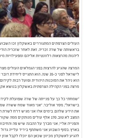
העולים הצרפתים המתגוררים באשקלון זכו השבוע
בראשותה של שרה זכריה. זאת לאחר שזכריה הודיע
ליהנות מהרצאות רלוונטיות אליהם ומפעילויות מי
המרצה שהגיע להרצות בפני הגמלאים העולים מצרפת
לישראל לפני כ-35 שנה. הוא התגייס לי
הוא ניהל את הסוכנות היהודית ופועל רבות לקידו
מרצה בפני הקהילה הצרפתית באשקלון בנושא אקטו
"שמחתי כל כך על פנייתה של שרה שפועלת לקידו
בישראל", מסר אוליבר. "אני מאוד שמח ששרה שמ
את הידע שלהם. בימים אלו אני מגיש דו"ח לשרת 
המצב לא טוב. 170 אלף עולים מנותקים 
והפנייה אליי, אני מברך על ההבנה שיש פה והחיבו
בארץ. בסוף השבוע אני משתתף ביריד עלייה גדול 
להגיע לאשקלון מכיוון שכאן הם יוכלו לקבל אוזן