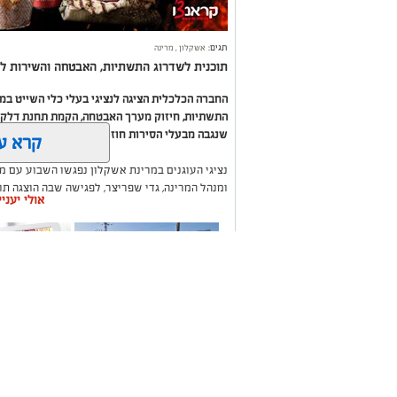
תגים:
אשקלון
,
מרינה
תוכנית לשדרוג התשתיות, האבטחה והשירות לב
החברה הכלכלית הציגה לנציגי בעלי כלי השייט ב
התשתיות, חיזוק מערך האבטחה, הקמת תחנת דלק ח
שנגבה מבעלי הסירות חוזר בחזרה אליהם באמצעות
קרא ע
נציגי העוגנים במרינת אשקלון נפגשו השבוע עם מ
ומנהל המרינה, גדי שפריצר, לפגישה שבה הוצגה ת
אולי יעני
השקעה בתשתיות, בביטחון, בשירותים ובפיתוח המק
במהלך הפגישה עודכנו נציגי העוגנים, אולס ירצין 
העגינה לא עודכנו, למרות מספר עדכונים שהתקיימו
התחשבות בעוגנים בתקופת המלחמה ואי הוודאות, בו
הודגש כי גם לאחר העדכון תמשיך מרינת אשקלון ל
בישראל, כשההכנסות ישמשו להשקעה חוזרת במרי
לרווחת בעלי כלי השייט.
תיקון והתקנה שערים
משלוחים בא
חשמליים בדרום
העסקים במק