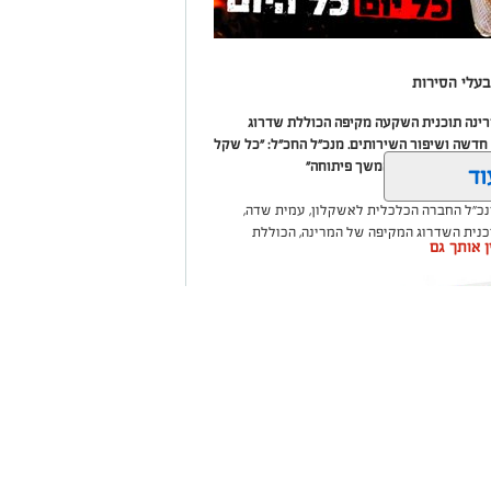
עלי הסירות
מרינה תוכנית השקעה מקיפה הכוללת שדרוג
דשה ושיפור השירותים. מנכ"ל החכ"ל: "כל שקל
 שיפור המרינה והמשך פיתוחה"
וד
נכ"ל החברה הכלכלית לאשקלון, עמית שדה,
וכנית השדרוג המקיפה של המרינה, הכוללת
ין אותך גם
ום לטובת ציבור בעלי הסירות.
ואליסף סדון, כי לאחר שלוש שנים שבהן דמי
 במרינות אחרות, עלייה בעלויות התפעול ומתוך
צעו עדכונים מינוריים בתעריפי העגינה. עוד
היות המרינה בעלת דמי העגינה ההוגנים
נה, בשיפור התשתיות ובהרחבת השירותים
שקלון כל
ום אחד