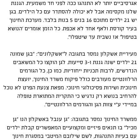
אגרסיביים יותר לא התנהגו ככה לפני חד משמעית. הגננת
שלנו מקסימה אבל לא יכולה להסתדר עם כל הילדים. בגן
יש 21 ילדים מתוכם 16 בנים 5 בנות בלבד. מערכת החינוך
בעיר קורסת ולאף אחד לא אכפת. כל הזמן אומרים 'הנושא
בטיפול' אז נשבית עד שיטפלו".
מעיריית אשקלון נמסר בתגובה ל"אשקלונים": "בגן שמונה
21 ילדים ישנה גננת ו-3 סייעות. לגן הוקצו כל המשאבים
הנדרשים, לרבות תכניות ייחודיות. כמו כן, כל הגורמים
הרלוונטיים מעורבים כולל פיקוח משרד החינוך, יועצת
חינוכית ושירות פסיכולוגי חינוכי. מפאת צנעת הפרט לא נוכל
להרחיב בנושא רק נדגיש כי התקרית המתוארת טופלה
במיידי ע"י צוות הגן והגורמים הרלוונטיים".
ממשרד החינוך נמסר בתגובה: "גן ענבל באשקלון הנו "גן
מכיל" בו תנאים פיזיים ומקצועיים המאפשרים קבלת ילדים
עם בעיות התנהגות, לשם שילובם המיטבי במסגרת חינוך