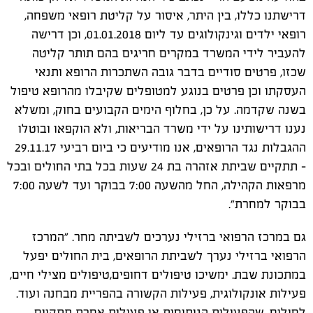
דרישתנו כללו, בין היתר, איסור על קליטת רופאי משפחה,
רופאי ילדים וגינקולוגים עד ליום 01.01.2018, וכן דרישה
להעביר לידי המשרד במקרים חריגים בהם תותר קליטה
שכזו, פרטים סודיים בדבר גובה השתכרות הרופא ותנאי
העסקתו וכן פרטים בנוגע למטופלים שקיבלו מהרופא טיפול
בשנה שקדמה. על כן, בחלוף הימים הקבועים בחוק, ומשלא
נענו דרישותינו על ידי משרד הבריאות, ולא הוקפאו ובוטלו
ההגבלות נגד הרופאים, אנו מודיעים כי ביום רביעי 29.11.17
- תתקיים שביתת אזהרה בת 24 שעות בכל בתי החולים ובכל
מרפאות הקהילה, החל מהשעה 7:00 בבוקר ועד לשעה 7:00
בבוקר למחרת".
גם במרכז הרפואי ברזילי נערכים לשביתה מחר. "המרכז
הרפואי ברזילי נערך לשביתת הרופאים, בית החולים יפעל
במתכונת שבת. ימשיכו טיפולים דחופים,טיפולים מצילי חיים,
פעילות אונקולוגית, פעילות הקשורה בהפריית מבחנה ועוד.
לחולים, שהפעילות הניתוחית או פעילות אחרת תתקיים