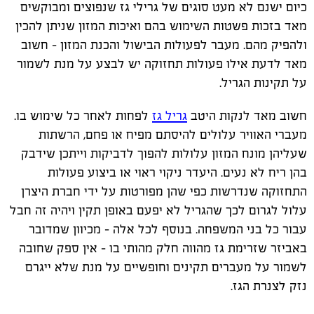
כיום ישנם לא מעט סוגים של גרילי גז שנפוצים ומבוקשים
מאד בזכות פשטות השימוש בהם ואיכות המזון שניתן להכין
ולהפיק מהם. מעבר לפעולות הבישול והכנת המזון - חשוב
מאד לדעת אילו פעולות תחזוקה יש לבצע על מנת לשמור
על תקינות הגריל.
חשוב מאד לנקות היטב
גריל גז
לפחות לאחר כל שימוש בו.
מעברי האוויר עלולים להיסתם מפיח או פחם, הרשתות
שעליהן מונח המזון עלולות להפוך לדביקות וייתכן שידבק
בהן ריח לא נעים. היעדר ניקוי ראוי או ביצוע פעולות
התחזוקה שנדרשות כפי שהן מפורטות על ידי חברת היצרן
עלול לגרום לכך שהגריל לא יפעם באופן תקין ויהיה זה חבל
עבור כל בני המשפחה. בנוסף לכל אלה - מכיוון שמדובר
באביזר שזרימת גז מהווה חלק מהותי בו - אין ספק שחובה
לשמור על מעברים תקינים וחופשיים על מנת שלא ייגרם
נזק לצנרת הגז.