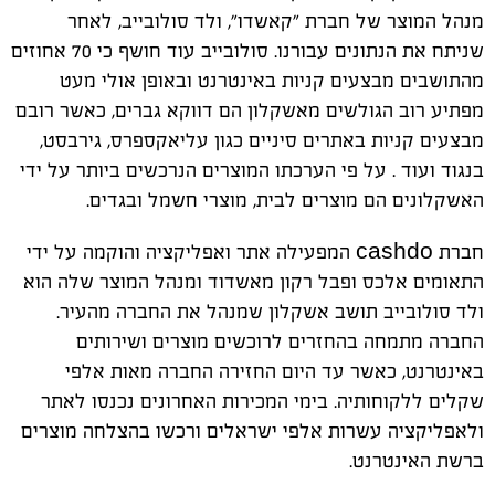
מנהל המוצר של חברת "קאשדו", ולד סולובייב, לאחר
שניתח את הנתונים עבורנו. סולובייב עוד חושף כי 70 אחוזים
מהתושבים מבצעים קניות באינטרנט ובאופן אולי מעט
מפתיע רוב הגולשים מאשקלון הם דווקא גברים, כאשר רובם
מבצעים קניות באתרים סיניים כגון עליאקספרס, גירבסט,
בנגוד ועוד . על פי הערכתו המוצרים הנרכשים ביותר על ידי
האשקלונים הם מוצרים לבית, מוצרי חשמל ובגדים.
חברת
cashdo
המפעילה אתר ואפליקציה והוקמה על ידי
התאומים אלכס ופבל רקון מאשדוד ומנהל המוצר שלה הוא
ולד סולובייב תושב אשקלון שמנהל את החברה מהעיר.
החברה מתמחה בהחזרים לרוכשים מוצרים ושירותים
באינטרנט, כאשר עד היום החזירה החברה מאות אלפי
שקלים ללקוחותיה. בימי המכירות האחרונים נכנסו לאתר
ולאפליקציה עשרות אלפי ישראלים ורכשו בהצלחה מוצרים
ברשת האינטרנט.