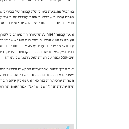
במקביל מתגבשת בימים אלה קבוצה של בכירים שתלו
מפתח ערכיים שמביאים איתם עשרות שנים של עשייה 
מהצרי פניות רבים המבקשים להצטרף אליו במסע 
אנשי קבוצת
Winner
העיתונאי ואיש הרדיו הוותיק רוני סופר - שכיהן כ
עיתונאי גלי צה"ל ומעריב שהיה אחד ממובילי המאב
רבינוביץ, איש תקשורת בכיר בקבוצות מעריב, ידיע
שב-2009 נמנה על הצוות האסטרטגי של נתניהו.
"אני סמוך ובטוח שהתושבים מבקשים ולראות התנה
שאפיינו אותה בתקופת כהונת מהצרי, שבזכות צניעו
תשתית ערכית הוא בנה כאן. אני מאמין שעם היבחר
שהן עתודת הנדל"ן של ישראל", אמר הקמפיינר רוני