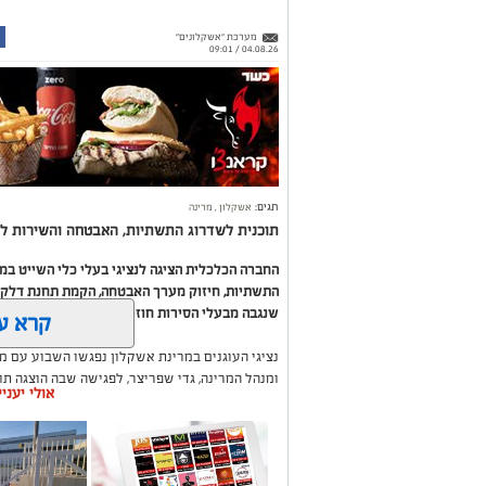
מערכת "אשקלונים"
04.08.26 / 09:01
תגים:
אשקלון
,
מרינה
תוכנית לשדרוג התשתיות, האבטחה והשירות לב
החברה הכלכלית הציגה לנציגי בעלי כלי השייט ב
התשתיות, חיזוק מערך האבטחה, הקמת תחנת דלק ח
שנגבה מבעלי הסירות חוזר בחזרה אליהם באמצעות
קרא ע
נציגי העוגנים במרינת אשקלון נפגשו השבוע עם מ
ומנהל המרינה, גדי שפריצר, לפגישה שבה הוצגה ת
אולי יעני
השקעה בתשתיות, בביטחון, בשירותים ובפיתוח המק
במהלך הפגישה עודכנו נציגי העוגנים, אולס ירצין 
העגינה לא עודכנו, למרות מספר עדכונים שהתקיימו