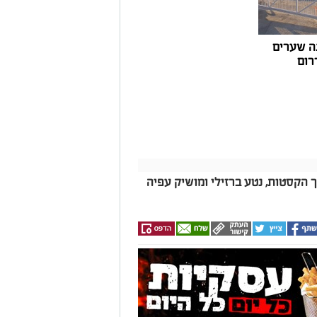
צעו עדכונים מינוריים בתעריפי העגינה. עוד
היות המרינה בעלת דמי העגינה ההוגנים
נה, בשיפור התשתיות ובהרחבת השירותים
ה שערים
רום
ך הקסטות, נטע ברזילי ומושיק עפיה