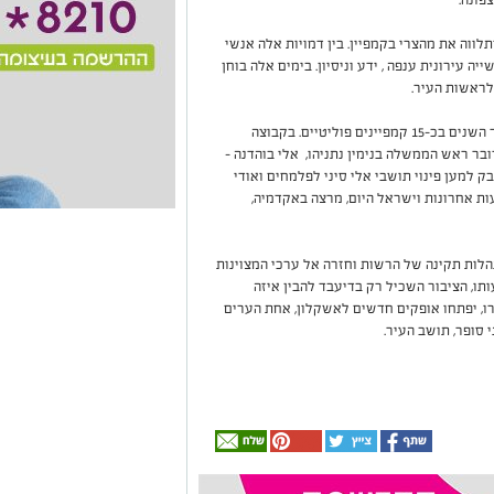
וה את מהצרי בקמפיין. בין דמויות אלה אנשי
עירונית ענפה , ידע וניסיון. בימים אלה בוחן
לראשות העיר.
תקשורת היו מעורבים לאורך השנים בכ-15 קמפיינים פוליטיים. בקבוצה
דובר ראש הממשלה בנימין נתניהו, אלי בוהדנה –
ק למען פינוי תושבי אלי סיני לפלמחים ואודי
ות אחרונות וישראל היום, מרצה באקדמיה,
לות תקינה של הרשות וחזרה אל ערכי המצוינות
תו, הציבור השכיל רק בדיעבד להבין איזה
ו, יפתחו אופקים חדשים לאשקלון, אחת הערים
 סופר, תושב העיר.