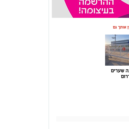
ין אותך גם
ה שערים
רום