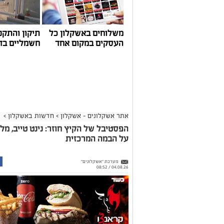
התחשבות בעוגנים בתקופת המלחמה ואי הוודאות, בו
הודגש כי גם לאחר העדכון תמשיך מרינת אשקלון ל
בישראל, כשההכנסות ישמשו להשקעה חוזרת במרי
לרווחת בעלי כלי השייט.
משלוחים באשקלון כל
תיקון והתקנ
העסקים במקום אחד
חשמליים בד
אתר אשקלונים - אשקלון
>
חדשות באשקלון
>
הפסטיבל של הקיץ חוזר: נינט טייב, מל
על הבמה המרכזית
מערכת "אשקלונים"
04.08.26 / 08:52