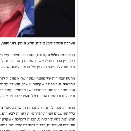
מערכת אשקלונים | צילום: יח"צ, מימין: רוני סופר, א
קבוצת
Winner
תקשורת, המורכבת משני יועצי רא
בקמפיין הבחירות לראשות העיר. כך סוכם בתחיל
ודו"חות על הסיכוי המצוין של מהצרי לזכות שוב ב
ממטה הבחירות של מהצרי נמסר שהוא מתכוון לנהל
אחראית, תוך הפגנת שקיפות, יושרה, ופעולה על פי 
עוד נמסר כי המוטיב המרכזי של הקמפיין עוסק ב
וביכולתו ובניסיונו המוכח של מהצרי להחזיר את הע
מהצרי מתכוון להתמקד בתכניות חדשות, בניהול תקי
כלל התושבים ויצירת הזדמנויות ראויות לצעירים. 
המצוינות לחינוך העירוני, תכנית להפיכת אשקלון
התיירות העירוניים, תכנית להחזרת המצוינות לניהו
אשר יחסוך מצעירי העיר נסיעה לעבודה בגוש דן וצ