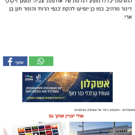
החגיגות יכללו מופע דגלנות של אולפנת 'צביה' ומפגן זיקוקי
דינור מרהיב. כמו כן יופיעו להקת 'כנפי הרוח' והזמר חנן בן
ארי.
אשקלונים - המקומון היומי של אשקלון באינטרנט
אולי יעניין אותך גם