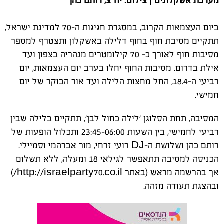
מערכת אשקלונים | צילום: יח"צ, רותם כהן
ביום העצמאות הקרוב, במסגרת חגיגות ה-70 למדינת ישראל,
תתקיים מסיבת חוף בחוף דלילה באשקלון ותצטרף למספר
מסיבות חוף לאורך כ- 70 קילומטרים מנהריה בצפון ועד
אילת בדרום. מסיבות החוף יחלו בערב יום העצמאות, יום
רביעי ה-18.4, החל מחצות הלילה ועד אור הבוקר של יום
חמישי.
המסיבה, תחת הסלוגן 'לילה כחול לבן', תתקיים בלילה שבין
רביעי לחמישי, בין השעות 23:45-06:00 ותכלול הופעות של
רותם כהן ושלושת ה-
DJ
רועי זרחי, מור אברהמי וסמיילי.
הכניסה למסיבה תתאפשר לגילאי 18 ומעלה, ללא תשלום
אך בהרשמה מראש (באתר
http://israelparty70.co.il
/)
ובהצגת תעודה מזהה.