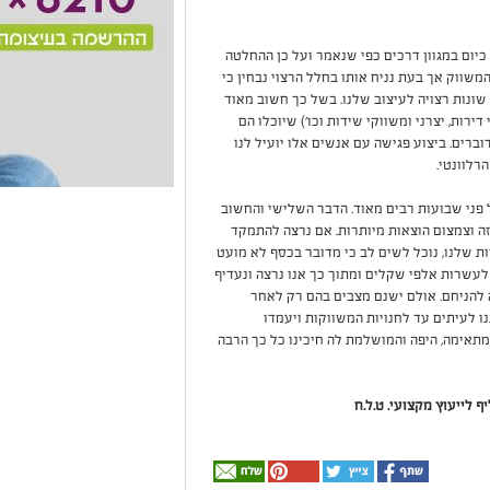
יום במגוון דרכים כפי שנאמר ועל כן ההחלטה
שווק אך בעת נניח אותו בחלל הרצוי נבחין כי
שונות רצויה לעיצוב שלנו. בשל כך חשוב מאוד
ירות, יצרני ומשווקי שידות וכו') שיוכלו הם
ברים. ביצוע פגישה עם אנשים אלו יועיל לנו
רלוונטי.
 פני שבועות רבים מאוד. הדבר השלישי והחשוב
ה וצמצום הוצאות מיותרות. אם נרצה להתמקד
ת שלנו, נוכל לשים לב כי מדובר בכסף לא מועט
 לעשרות אלפי שקלים ומתוך כך אנו נרצה ונעדיף
 להניחם. אולם ישנם מצבים בהם רק לאחר
נו לעיתים עד לחנויות המשווקות ויעמדו
אימה, היפה והמושלמת לה חיכינו כל כך הרבה
ף לייעוץ מקצועי. ט.ל.ח