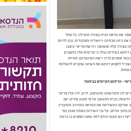
פר את מראה הבית בצורה מועילה. כל אחד
ת ביתו מבחינה ויזואלית ותפקודית. נכון להיום
ו בצורה קלה ופשוטה. רכישת פריטי עיצבו
דווקא בשידות נגלה כי פריטים אלו נחשבים
כמה אופנים (דרך רשת האינטרנט, חנויות
י נשכיל למצוא דווקא את השיגה שתביא להשלמת
פחות.
טי - הריהוט הקיימים בביתנו?
 לנו והתרשמנו מהעיצוב, לרוב יהיו אלו פריטי
דוגמה, בבית המעוצב על פי סגנון עתיק-ישן
אג' עתיקה המשלימה את המראה המרהיב והמעניין
בתוך מרחב. על גבי השידות באותו סגנון כפי
 ייצרו הם מענה הולם למה שאנו חפצים בו ברמת