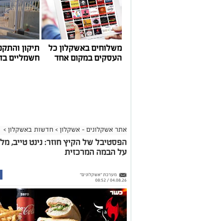
העגינה לא עודכנו, למרות מספר עדכונים שהתקיימו
התחשבות בעוגנים בתקופת המלחמה ואי הוודאות, בו
הודגש כי גם לאחר העדכון תמשיך מרינת אשקלון ל
בישראל, כשההכנסות ישמשו להשקעה חוזרת במרי
לרווחת בעלי כלי השייט.
משלוחים באשקלון כל
תיקון והתקנ
העסקים במקום אחד
חשמליים בד
אתר אשקלונים - אשקלון
>
חדשות באשקלון
>
הפסטיבל של הקיץ חוזר: נינט טייב, מל
על הבמה המרכזית
מערכת "אשקלונים"
04.08.26 / 08:52