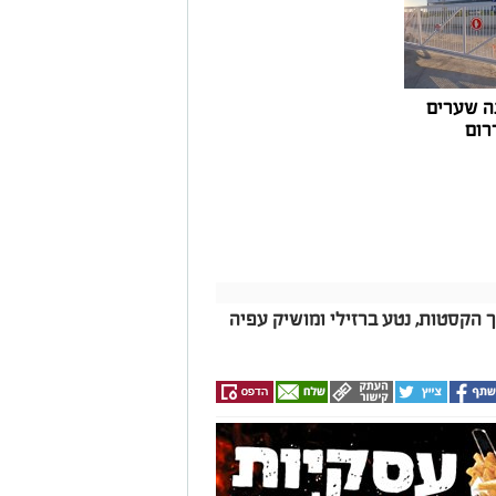
 במרינות אחרות, עלייה בעלויות התפעול ומתוך
צעו עדכונים מינוריים בתעריפי העגינה. עוד
היות המרינה בעלת דמי העגינה ההוגנים
נה, בשיפור התשתיות ובהרחבת השירותים
ה שערים
רום
ך הקסטות, נטע ברזילי ומושיק עפיה