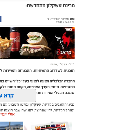
מרינת אשקלון מתחדשת:
מערכת "אשקלונים"
04.08.26 / 09:01
תגים:
אשקלון
,
מרינה
תוכנית לשדרוג התשתיות, האבטחה והשירות לב
החברה הכלכלית הציגה לנציגי בעלי כלי השייט ב
התשתיות, חיזוק מערך האבטחה, הקמת תחנת דלק ח
שנגבה מבעלי הסירות חוזר בחזרה אליהם באמצעות
קרא ע
נציגי העוגנים במרינת אשקלון נפגשו השבוע עם מ
ומנהל המרינה, גדי שפריצר, לפגישה שבה הוצגה ת
אולי יעני
השקעה בתשתיות, בביטחון, בשירותים ובפיתוח המק
במהלך הפגישה עודכנו נציגי העוגנים, אולס ירצין 