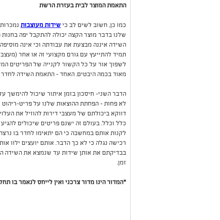
התאמת המוצר לבית בעזרת הרשת
כמו כן, חשוב לשים לב כי
שידות מעוצבות
נמכרות כ
שלנו בדבר מוצר הקצה יכולה להתקבל יפה בחנות המ
השידה איננה מבצעת את עבודתה וכי אינה מוסיפה 
תמיד להתייעץ עם גורם מקצועי זה או אחר (מעצבי ד
לשפוך אור על כל הקשור לקנייה של הפריטים המדו
מאוד בכמה היבטים. האחד – התאמת השידה לחדר ה
הדבר השני- חיסכון בזמן איתור שיכול להימשך על
לא פחות – הפחתת ההוצאות שלנו על פריט-ריהוט ז
דווקא ביכולתם של מעצבי דירות להוזיל את העלויו
כלל וכלל. בעולם זה ישנם פריטים שיכולים להגיע
לקנות אותם במחשבה כי הם יתאימו לחדר בו נרצה
רכישה נגלה כי לא כך הדבר. אותם יועצים ילוו אות
בבדיקתם את אותן שידות עד שנמצא את השידה המת
זמן.
*המדור הינו מדור צרכני ואין לייחס לנאמר בו תחלי