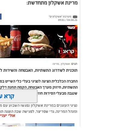
מרינת אשקלון מתחדשת:
מערכת "אשקלונים"
04.08.26 / 09:01
תגים:
אשקלון
,
מרינה
תוכנית לשדרוג התשתיות, האבטחה והשירות לב
החברה הכלכלית הציגה לנציגי בעלי כלי השייט ב
התשתיות, חיזוק מערך האבטחה, הקמת תחנת דלק ח
שנגבה מבעלי הסירות חוזר בחזרה אליהם באמצעות
קרא ע
נציגי העוגנים במרינת אשקלון נפגשו השבוע עם מ
ומנהל המרינה, גדי שפריצר, לפגישה שבה הוצגה ת
אולי יעני
השקעה בתשתיות, בביטחון, בשירותים ובפיתוח המק
במהלך הפגישה עודכנו נציגי העוגנים, אולס ירצין 