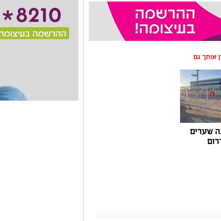
ין אותך גם
ה שערים
רום