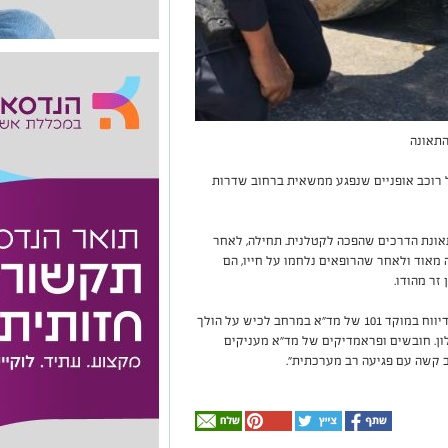
התאונה
ה הודעה על רוכב אופניים שנפגע ממשאית ברחוב שדרות
תאונת הדרכים שהפכה לקטלנית. תחילה, לאחר
 מאוד ולאחר שהרופאים נלחמו על חייו, הם
ממד"א נמסר לאחר התאונה: "בשעה 11:17 התקבל דיווח במוקד 101 של מד"א במרחב לכיש על הולך
ון. חובשים ופראמדיקים של מד"א מעניקים