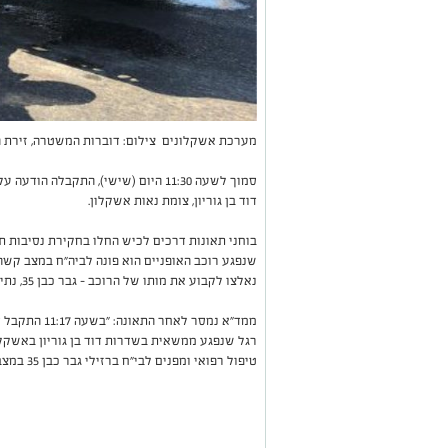
מערכת אשקלונים צילום: דוברות המשטרה, זירת 
סמוך לשעה 11:30 היום (שישי), התקבל
דוד בן גוריון, צומת נאות אשקלון.
בוחני תאונות דרכים לכיש החלו בחקירת נסיבות 
שנפגע רוכב האופניים הוא פונה לביה"ח במצב קשה
נאלצו לקבוע את מותו של הרוכב - גבר כבן 35, נתין זר מהודו.
רגל שנפגע ממשאית בשדרות דוד בן גוריון באשקל
טיפול רפואי ומפנים לבי"ח ברזילי גבר כבן 35 במצב קשה עם פגיעה רב מערכתית".