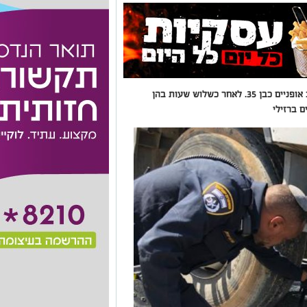
תאונה קטלנית באשקלון: נהג משאית דרס רוכב אופניים כבן 35. לאחר כשלוש שעות בהן
ם ברזילי