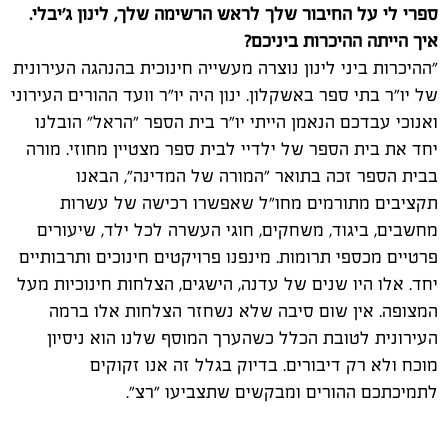
ספרי לי על החיבור שלך לראש הרשימה שלך, לינון ג'יבלי.
איך הייתה ההיכרות ביניכם?
"ההיכרות ביני לינון נוצרה מעשייה חינוכית בהנהגה העירונית
של יו"ר בתי ספר באשקלון. ינון היה יו"ר וועד ההורים העירוני
ואנוכי עבדכם הנאמן הייתי יו"ר בית הספר "הראל" הובלנו
יחד את בית הספר של ילדיי לבית ספר מצטיין מחוזי. מורה
בבית הספר זכה בתואר "המורה של המדינה", הבאנו
תקציבים מתורמים מחו"ל שאפשרו רכישה של עשרות
מחשבים, ביגוד, משחקים, חוגי העשרה לכל ילד, שיעורים
פרטיים מכספי תרומות. מינפנו פרויקטים חינוכים ותרבותיים
יחד. אלו היו שנים של עדנה, הישגים, הצלחות חינוכיות מעל
המצופה. אין שום סיבה שלא נשחזר הצלחות אלו ברמה
העירונית לטובת הכלל כשהערך המוסף שלנו הוא ניסיון
מוכח ולא רק דיבורים. בדיוק בגלל זה אנו זקוקים
לתמיכתכם ההורים ומבקשים שתצביעו "רצ".