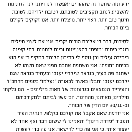
ידע ומה שחסר זה שההורים יאפשרו לנו ויתנו לנו הזדמנות
להשפיע,לנתב תקציבים לטובתם, לטובת ילדיהם, לטובת
חינוך טוב יותר, ראוי יותר, מוצלח יותר. אנו זקוקים לקולם
ביום הבוחר.
לסיכום, דבר לי אליכם הורים יקרים. אני אם לשני חיילים
בוגרי כיתות "מופת" בהצטיינות וכיום לוחמים. בתי קצינה
ביחידה עילית ובן נוסף לי בתיכון הלומד במקיף ד' אף הוא
בכיתת "מופת". אני משתפת אתכם מפני שאם משהו לא
ישתנה פה בעיר, כנראה שילדיי יעזבו ובעתיד כנראה שגם
ילדכם יעזבו וחבל! כאשר לכאורה "נעלמו" כספים מהחכ"ל
והעירייה הנמצאים בגרעונות של מאות מיליונים - הם נלקחו
מילדינו, מאיתנו, מהחינוך. הם עשו לביתם ולמקורביהם
וב-30/10 יום הדין של הבוחר.
אני יודעת שאם אקבל את קולכם בקלפי, הנהגת העיר
תעבור "סדרת חינוך" ותאמינו לי ששום דבר ואף אחד לא
יעצור אותי. כי אני פה כדי להישאר. אני פה כדי לעשות