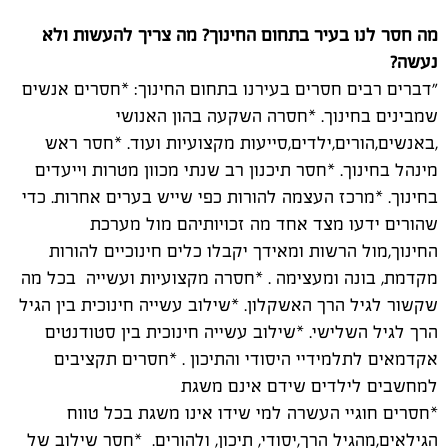
מה חסר לנו בעיר בתחום החינוך? מה צריך להעשות ולא
נעשה?
"דברים רבים חסרים בעירנו בתחום החינוך: *חסרים אנשים
שמבינים בחינוך. *חסרה השקעה בהון האנושי
,באנשים,הורים,ילדים,סייעות מקצועיות ועוד. *חסר ראש
מינהל בחינוך. *חסר תיכנון רב שנתי מכוון מטרות וייעדים
בחינוך. *מרכז העצמה להורות כפי שייש בערים אחרות. כדי
שהורים ידעו מצד אחד מה זכויותיהם מול מערכת
החינוך,מול הרשות ומאידך יקבלו כלים חינוכיים להורות
מקדמת, בונה ומעצימה . *חסרה מקצועיות ועשייה בכל מה
שקשור לגיל הרך האשקלון. *שילוב עשייה חינוכית בין הגיל
הרך לגיל השלישי. *שילוב עשייה חינוכית בין סטודנטים
אקדמאים לתלמידיי היסודי והתיכון . *חסרים תקציבים
למחשבים לילדים שידם אינם משגת
*חסרים חוגיי העשרה למי שידו אינו משגת בכל טווח
הגילאים,מהגיל הרך,יסודי, תיכון, ולהורים. *חסר שילוב של