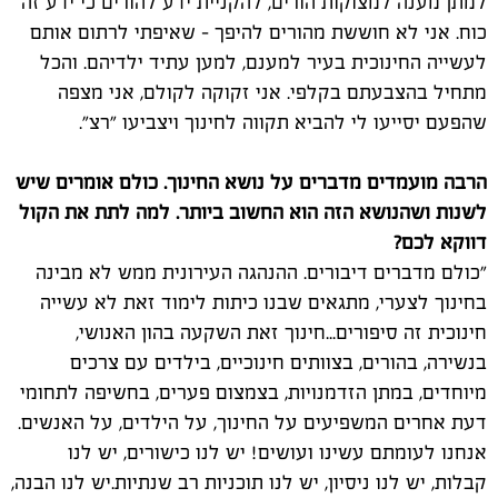
למתן מענה למצוקות הורים, להקניית ידע להורים כי ידע זה
כוח. אני לא חוששת מהורים להיפך - שאיפתי לרתום אותם
לעשייה החינוכית בעיר למענם, למען עתיד ילדיהם. והכל
מתחיל בהצבעתם בקלפי. אני זקוקה לקולם, אני מצפה
שהפעם יסייעו לי להביא תקווה לחינוך ויצביעו "רצ".
הרבה מועמדים מדברים על נושא החינוך. כולם אומרים שיש
לשנות ושהנושא הזה הוא החשוב ביותר. למה לתת את הקול
דווקא לכם?
"כולם מדברים דיבורים. ההנהגה העירונית ממש לא מבינה
בחינוך לצערי, מתגאים שבנו כיתות לימוד זאת לא עשייה
חינוכית זה סיפורים...חינוך זאת השקעה בהון האנושי,
בנשירה, בהורים, בצוותים חינוכיים, בילדים עם צרכים
מיוחדים, במתן הזדמנויות, בצמצום פערים, בחשיפה לתחומי
דעת אחרים המשפיעים על החינוך, על הילדים, על האנשים.
אנחנו לעומתם עשינו ועושים! יש לנו כישורים, יש לנו
קבלות, יש לנו ניסיון, יש לנו תוכניות רב שנתיות.יש לנו הבנה,