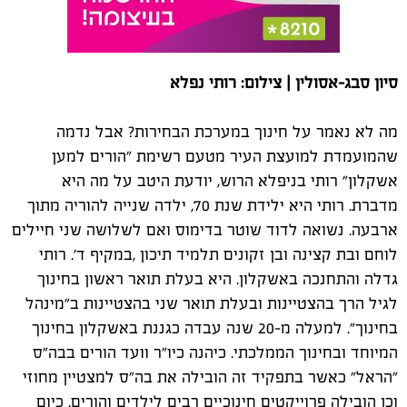
סיון סבג-אסולין | צילום: רותי נפלא
מה לא נאמר על חינוך במערכת הבחירות? אבל נדמה
שהמועמדת למועצת העיר מטעם רשימת "הורים למען
אשקלון" רותי בניפלא הרוש, יודעת היטב על מה היא
מדברת. רותי היא ילידת שנת 70, ילדה שנייה להוריה מתוך
ארבעה. נשואה לדוד שוטר בדימוס ואם לשלושה שני חיילים
לוחם ובת קצינה ובן זקונים תלמיד תיכון ,במקיף ד'. רותי
גדלה והתחנכה באשקלון. היא בעלת תואר ראשון בחינוך
לגיל הרך בהצטיינות ובעלת תואר שני בהצטיינות ב"מינהל
בחינוך". למעלה מ-20 שנה עבדה כגננת באשקלון בחינוך
המיוחד ובחינוך הממלכתי. כיהנה כיו"ר וועד הורים בבה"ס
"הראל" כאשר בתפקיד זה הובילה את בה"ס למצטיין מחוזי
וכן הובילה פרוייקטים חינוכיים רבים לילדים והורים. כיום