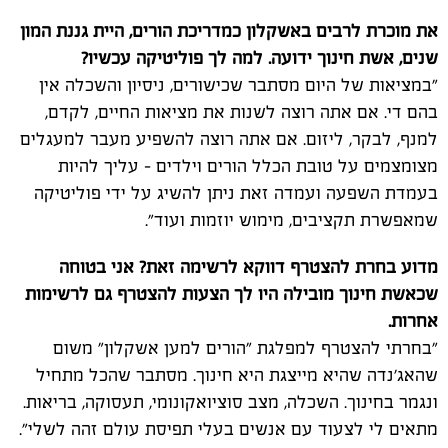
את מוכרת לרבים באשקלון כמדריכת הורים, היית גננת המון
שנים, אשת חינוך ידועה. למה לך פוליטיקה עכשיו?
"במציאות של היום מסתבר שכישורים, ניסיון והשכלה אין
בהם די. אם אתה רוצה לשנות את מציאות החיים, לקדם,
למנף, לבקר, ליזום. אם אתה רוצה להשפיע מעבר למעגלים
מצומצמים על טובת הכלל הורים וילדים - עליך להיות
בעמדת השפעה ועמדה זאת ניתן להשיג על ידי פוליטיקה
שמאפשרת תקציבים, מימוש יוזמות ועוד".
מדוע בחרת להצטרף דווקא לרשימה זאת? אני בטוחה
שכאשת חינוך מובילה היו לך הצעות להצטרף גם לרשימות
אחרות.
"בחרתי להצטרף למפלגת "הורים למען אשקלון" משום
שהאג'נדה שהיא מייצגת היא חינוך. מסתבר שהכל מתחיל
ונגמר בחינוך. השכלה, מצב סוציואקונומי, תעסוקה, בריאות.
מתאים לי לצעוד עם אנשים בעלי תפיסת עולם זהה לשלי".