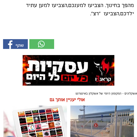
מהפך בחינוך. הצביעו למענכם,הצביעו למען עתיד
ילדכם,הצביעו "רצ".
אשקלונים - המקומון היומי של אשקלון באינטרנט
אולי יעניין אותך גם