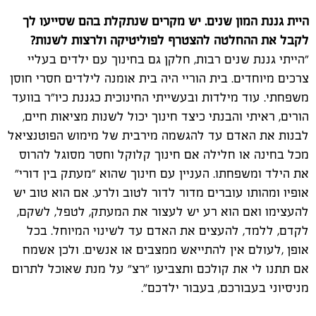
היית גננת המון שנים. יש מקרים שנתקלת בהם שסייעו לך
לקבל את ההחלטה להצטרף לפוליטיקה ולרצות לשנות?
"הייתי גננת שנים רבות, חלקן גם בחינוך עם ילדים בעליי
צרכים מיוחדים. בית הוריי היה בית אומנה לילדים חסרי חוסן
משפחתי. עוד מילדות ובעשייתי החינוכית כגננת כיו"ר בוועד
הורים, ראיתי והבנתי כיצד חינוך יכול לשנות מציאות חיים,
לבנות את האדם עד להגשמה מירבית של מימוש הפוטנציאל
מכל בחינה או חלילה אם חינוך קלוקל וחסר מסוגל להרוס
את הילד ומשפחתו. העניין עם חינוך שהוא "מעתק בין דורי"
אופיו ומהותו עוברים מדור לדור לטוב ולרע. אם הוא טוב יש
להעצימו ואם הוא רע יש לעצור את המעתק, לטפל, לשקם,
לקדם, ללמד, להעצים את האדם עד לשינוי המיוחל. בכל
אופן ,לעולם אין להתייאש ממצבים או אנשים. ולכן אשמח
אם תתנו לי את קולכם ותצביעו "רצ" על מנת שאוכל לתרום
מניסיוני בעבורכם, בעבור ילדכם".