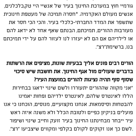
גורמיי חוץ במערכת החינוך בעיר של אנשיי היי טק,כלכלנים,
אנשים מעולם האקדמיה. *חסרה תמיכה של מעטפת חינוכית
שתשפר את המדד החברתי-כלכלי בעיר. והכי הכי חסר את
מעורבות ההורים, תמיכתם, הבנתם שאף אחד לא ידאג להם
או לילדיהם אם הם לא יעזרו לנו לעזור להם על ידי תמיכתם
בנו, ברשימת"רצ".
הורים רבים פונים אליך בבעיות שונות, מציפים את הרשתות
בדברים שעולים מול אגף החינוך. את חושבת שיש סיכוי
שסוף סוף תהיה נציגות להורים במועצת העיר?
"אני מקווה שההורים יתעוררו ולשם שינוי ידאגו בבחירות
הללו לאינטרס שלהם, לאינטרס ילדיהם ופחות יאמינו
להבטחות וסיסמאות. אנחנו מקצועיים, מנוסים, הוכחנו כי אנו
פועלים בניקיון כפיים ולטובת הכלל ולא משנה איזה ראש
עיר ייבחר מבחינתנו החינוך בעיר זועק וחייב שינוי ושיפור
.לשם כך אנו זקוקים לקולם בקלפי ומקווים שיצביעו "רצ".