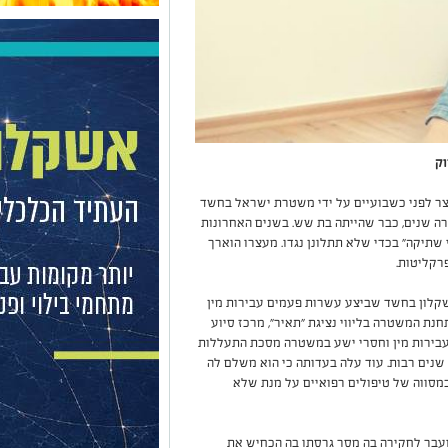
וק
ת קשר השתיקה: תושב אשקלון כבן 39 נעצר לפני כשבועיים על ידי משטרת ישראל בחשד
 שנים, כבר שהייתה בת שש. בשנים האחרונות
שתיקה" בכדי שלא תתלונן נגדו. מעצרו הוארך
רקליטות.
קלון בחשד שביצע עשרות פעמים עבירות מין
נת המשטרה בליווי נציגת "תאיר", מרכז סיוע
ת עבירות מין וחסרי ישע במשטרה מסכת התעללות
ני 22 שנים, בהיותה בת 6, ונמשכה שנים רבות. עוד עלה בעדותה כי הוא משלם לה
מסווה של טיפולים רפואיים על מנת שלא
עבר לחקירה בה מסר גרסתו בה הכחיש את