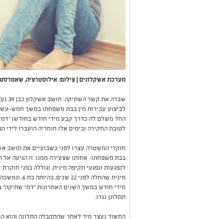
מערכת אשקלונים | צילום: אילוסטרציה, שאטרסט
שברה א
לביצוע עבירות מין בבת משפחתו במשך חמש-עשרה
החל משלם לה כדרך קבע מידי חודש בחודשו "דמי 
לטובת החקירה ובימים אלו חומריה הועברו לידי הפ
חוקרי המשטרה עצרו לפני כשבועיים את תושב אש
בבת משפחתו- אחותו שצעירה ממנו. זו הגיעה אל תח
לנפגעות ונפגעי תקיפה מינית, וגוללה בפני חוקר
מינית שהחלה לפ
מידי חודש במשך השנים האחרונות "דמי שתיקה" ב
תתלונן נגדו.
החשוד נעצר מיד לאחר שהתקבלה התלונה והוא הו