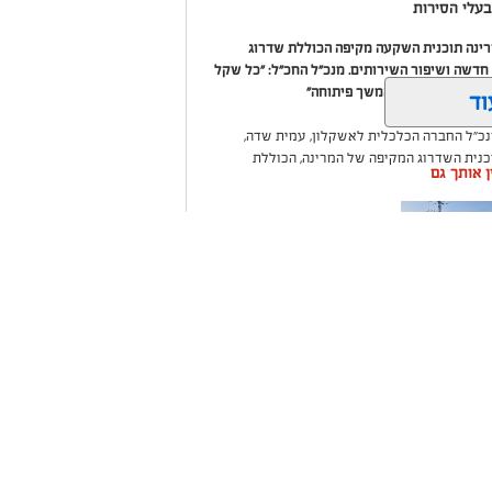
עלי הסירות
מרינה תוכנית השקעה מקיפה הכוללת שדרוג
דשה ושיפור השירותים. מנכ"ל החכ"ל: "כל שקל
 שיפור המרינה והמשך פיתוחה"
וד
נכ"ל החברה הכלכלית לאשקלון, עמית שדה,
וכנית השדרוג המקיפה של המרינה, הכוללת
ין אותך גם
ום לטובת ציבור בעלי הסירות.
ואליסף סדון, כי לאחר שלוש שנים שבהן דמי
 במרינות אחרות, עלייה בעלויות התפעול ומתוך
צעו עדכונים מינוריים בתעריפי העגינה. עוד
היות המרינה בעלת דמי העגינה ההוגנים
נה, בשיפור התשתיות ובהרחבת השירותים
ה שערים
רום