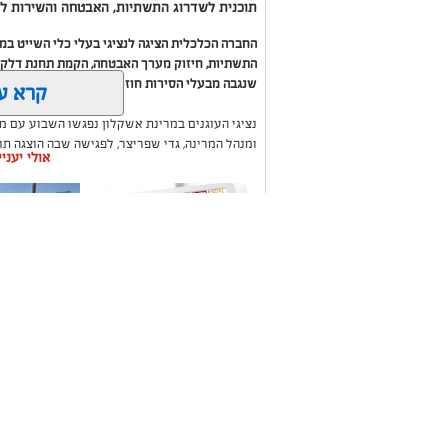
תוכנית לשדרוג התשתיות, האבטחה והשירות לב
החברה הכלכלית הציגה לנציגי בעלי כלי השייט ב
התשתיות, חיזוק מערך האבטחה, הקמת תחנת דלק ח
שנגבה מבעלי הסירות חוזר בחזרה אליהם באמצעות
קרא ע
נציגי העוגנים במרינת אשקלון נפגשו השבוע עם מ
ומנהל המרינה, גדי שפריצר, לפגישה שבה הוצגה ת
אולי יעני
השקעה בתשתיות, בביטחון, בשירותים ובפיתוח המק
במהלך הפגישה עודכנו נציגי העוגנים, אולס ירצין 
העגינה לא עודכנו, למרות מספר עדכונים שהתקיימו
התחשבות בעוגנים בתקופת המלחמה ואי הוודאות, בו
הודגש כי גם לאחר העדכון תמשיך מרינת אשקלון ל
בישראל, כשההכנסות ישמשו להשקעה חוזרת במרי
לרווחת בעלי כלי השייט.
משלוחים באשקלון כל
תיקון והתקנ
העסקים במקום אחד
חשמליים בד