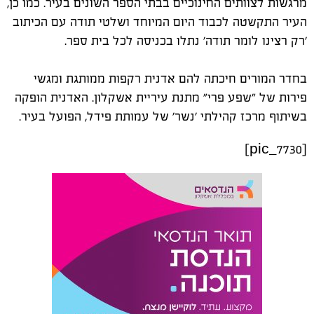
מרגשות לצוותים החינוכיים בבתי הספר השונים בעיר. כמו כן,
העיר התקשטה לכבוד היום המיוחד ושלטי תודה עם הכיתוב
'רק רצינו לומר תודה' נתלו בכניסה לכל בית ספר.
בחדר המורים חיכתה להם אדנית רקפות ממותגת ומגשי
פירות של "שפע פרי" מתנת עיריית אשקלון. האדנית הופקה
בשיתוף מרכז קהילתי 'נשר' של עמותת פידל, הפועל בעיר.
[pic_7730]